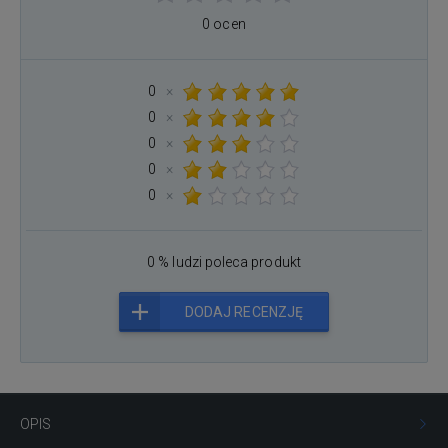
0 ocen
0
×
0
×
0
×
0
×
0
×
0 % ludzi poleca produkt
DODAJ RECENZJĘ
OPIS