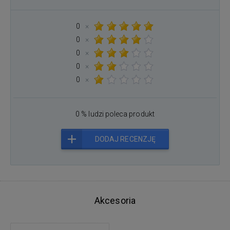
0
×
0
×
0
×
0
×
0
×
0 % ludzi poleca produkt
DODAJ RECENZJĘ
Akcesoria