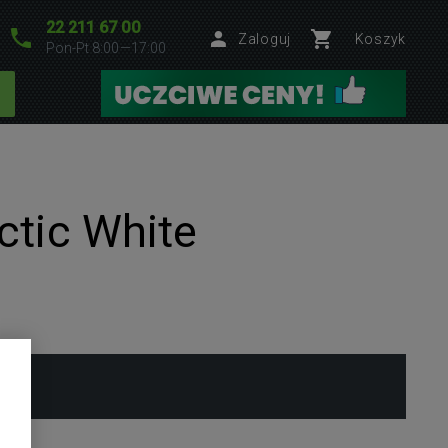
22 211 67 00
Zaloguj
Koszyk
Pon-Pt 8:00—17:00
ctic White