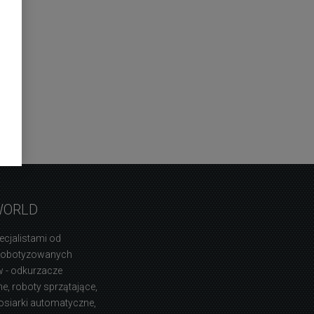
WORLD
ecjalistami od
zrobotyzowanych
 - odkurzacze
, roboty sprzątające,
osiarki automatyczne,