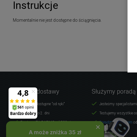
Instrukcje
Momentalnie nie jest dostępne do ściągnięcia.
Warunki dostawy
Służymy poradą
Produkty dostępne "od ręki"
Jesteśmy specjalistami
Dostawa do 2. dni
Testujemy wszystkie o
Dostawa ZA DARMO od 500 zł
Doradzamy klientom
od
×
A może zniżka 35 zł
WSZYSTKO O ZAKUPACH