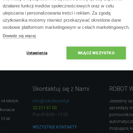
działanie funkcji mediów społecznościowych oraz w celu
ulepszania i personalizowania treści i reklam. Za zgodą
użytkownika możemy również przekazywać określone dane
osobowe platformom marketingowym w celach marketingowych.
Dowiedz się więcej
Ustawienia
WŁĄCZ WSZYSTKO
Skontaktuj się z Nami
ROBOT 
info@robotworld.pl
Jesteśmy sp
 od robotyki
22 211 67 00
sprzedaży 
dkurzacze
Pon-Pt 8:00—17:00
pomocników
 25 lat
automatyczne
WSZYSTKIE KONTAKTY
mopujące, k