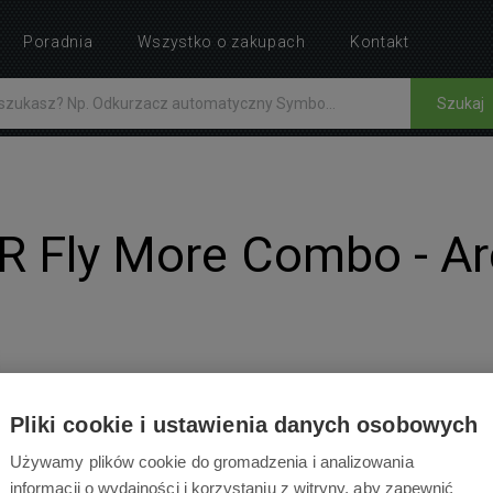
Poradnia
Wszystko o zakupach
Kontakt
Szukaj
R Fly More Combo - Ar
Pliki cookie i ustawienia danych osobowych
AKCESORIA
INSTRUKCJE
8
Używamy plików cookie do gromadzenia i analizowania
informacji o wydajności i korzystaniu z witryny, aby zapewnić