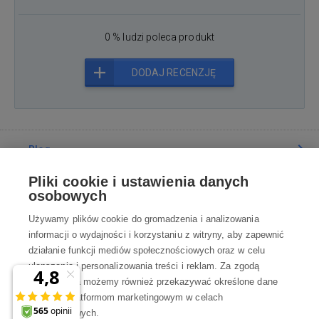
0 % ludzi poleca produkt
DODAJ RECENZJĘ
Blog
Pliki cookie i ustawienia danych
Poradnia
osobowych
Używamy plików cookie do gromadzenia i analizowania
Wszystko o zakupach
informacji o wydajności i korzystaniu z witryny, aby zapewnić
działanie funkcji mediów społecznościowych oraz w celu
ulepszania i personalizowania treści i reklam. Za zgodą
Kontakt
użytkownika możemy również przekazywać określone dane
osobowe platformom marketingowym w celach
Skontaktuj się z Nami
marketingowych.