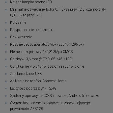
Kojąca lampka nocna LED
Minimalne oświetlenie: kolor 0,1 luksa przy F2,0, czarno-biały
0,01 luksa przy F2,0
Kołysanki
Przypomnienie o karmieniu
Powiększenie
Rozdzielczość aparatu: 3Mpx (2304 x 1296 px)
Element czujnikowy: 1/2,8'' 3Mpx CMOS
Obiektyw: 3,6 mm @ F2,0, 85°/46°/100°
Obrót kamery o 345° w poziomie i 55° w pionie
Zasilanie: kabel USB
Aplikacja na telefon: Concept Home
Łączność poprzez: Wi-Fi 2,4G
Systemy operacyjne: iOS 9 i nowsze, Android 5 i nowsze
System bezpiecznego połączenia zapewniającego
prywatność: AES128