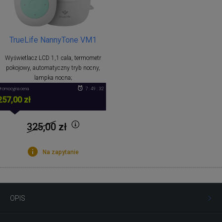
TrueLife NannyTone VM1
Wyświetlacz LCD 1,1 cala, termometr
pokojowy, automatyczny tryb nocny,
lampka nocna;
romocyjna cena
7 : 49 : 32
257,00 zł
325,00
zł
Na zapytanie
OPIS