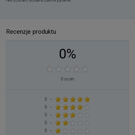
Nie zostało dodane żadne pytanie.
Recenzje produktu
0%
0 ocen
0
×
0
×
0
×
0
×
0
×