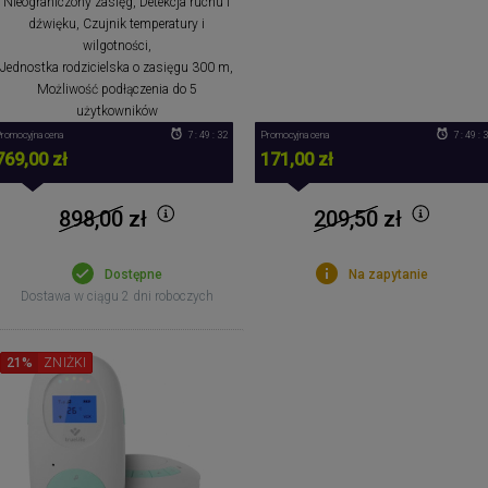
Nieograniczony zasięg, Detekcja ruchu i
dźwięku, Czujnik temperatury i
wilgotności,
Jednostka rodzicielska o zasięgu 300 m,
Możliwość podłączenia do 5
użytkowników
romocyjna cena
7 : 49 : 32
Promocyjna cena
7 : 49 : 
769,00 zł
171,00 zł
898,00
zł
209,50
zł
Dostępne
Na zapytanie
Dostawa w ciągu 2 dni roboczych
21%
ZNIŻKI