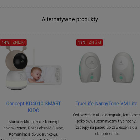
Alternatywne produkty
14%
ZNIŻKI
18%
ZNIŻKI
Concept KD4010 SMART
TrueLife NannyTone VM Lite
KIDO
Ostrzeżenie o utracie sygnału, termometr
pokojowy, automatyczny tryb nocny,
Niania elektroniczna z kamerą i
zaczepy na pasek lub zawieszenie dla
noktowizorem, Rozdzielczość 3 Mpx,
obu jednostek
Komunikacja dwukierunkowa,