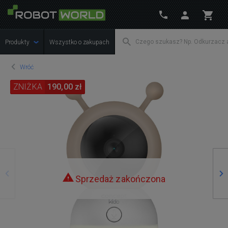
Produkty
Wszystko o zakupach
Wróć
ZNIŻKA
190,00 zł
Poprzedni
Na
Sprzedaż zakończona