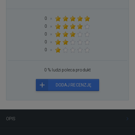
0
×
0
×
0
×
0
×
0
×
0 % ludzi poleca produkt
DODAJ RECENZJĘ
OPIS