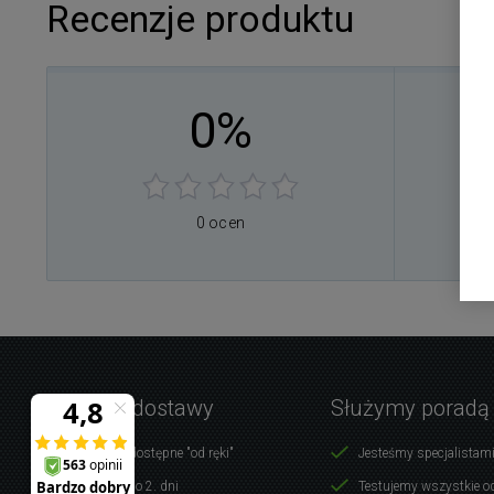
Recenzje produktu
0%
0
0
0
0
0 ocen
0
Warunki dostawy
Służymy poradą
Produkty dostępne "od ręki"
Jesteśmy specjalistami
Dostawa do 2. dni
Testujemy wszystkie o