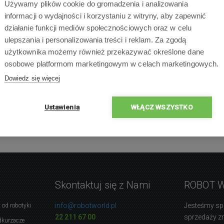
Używamy plików cookie do gromadzenia i analizowania
informacji o wydajności i korzystaniu z witryny, aby zapewnić
działanie funkcji mediów społecznościowych oraz w celu
ulepszania i personalizowania treści i reklam. Za zgodą
użytkownika możemy również przekazywać określone dane
×
osobowe platformom marketingowym w celach marketingowych.
×
×
0 % ludzi poleca produ
Dowiedz się więcej
×
×
Ustawienia
WŁĄCZ WSZYSTKO
Skontaktuj się z Nami
ROBOT 
info@robotworld.pl
Jesteśmy sp
 od robotyki
22 211 67 00
sprzedaży 
dkurzacze