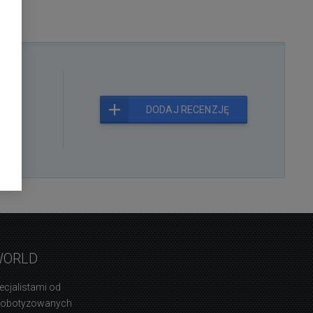
kt
DODAJ RECENZJĘ
WORLD
ecjalistami od
zrobotyzowanych