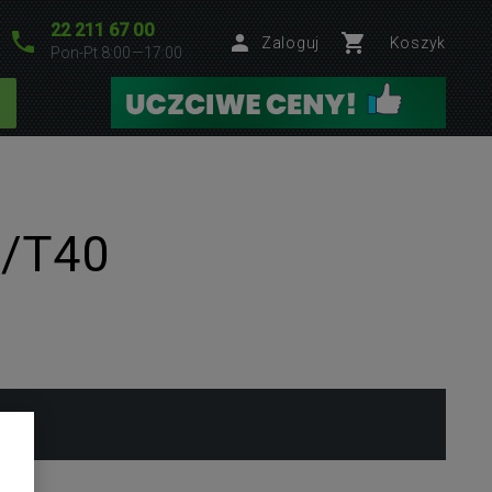
22 211 67 00
Zaloguj
Koszyk
Pon-Pt 8:00—17:00
0/T40