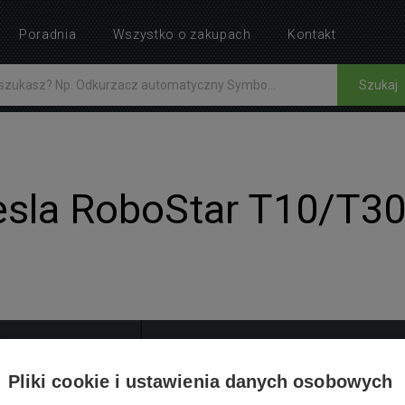
Poradnia
Wszystko o zakupach
Kontakt
Szukaj
Tesla RoboStar T10/T3
INSTRUKCJE
Pliki cookie i ustawienia danych osobowych