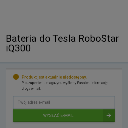
Bateria do Tesla RoboStar
iQ300
Produkt jest aktualnie niedostępny.
Po uzupełnieniu magazynu wyślemy Państwu informację
drogą e-mail.
Twój
adres
e-
WYSŁAĆ E-MAIL
mail