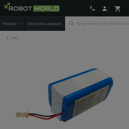
Produkty
Wszystko o zakupach
Wróć