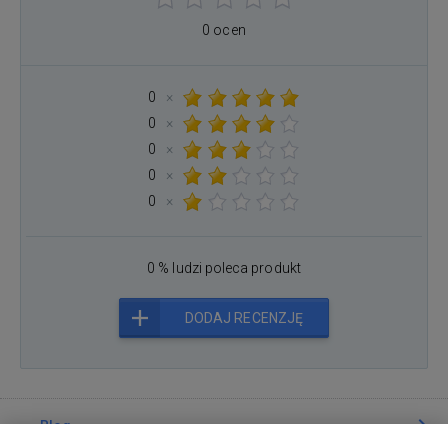
0 ocen
0
×
0
×
0
×
0
×
0
×
0 % ludzi poleca produkt
DODAJ RECENZJĘ
Blog