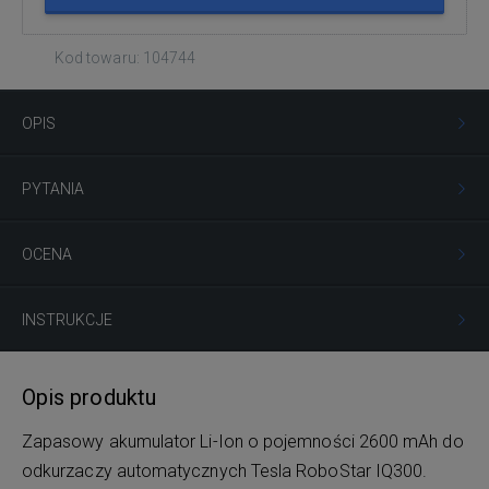
Kod towaru: 104744
OPIS
PYTANIA
OCENA
INSTRUKCJE
Opis produktu
Zapasowy akumulator Li-Ion o pojemności 2600 mAh do
odkurzaczy automatycznych Tesla RoboStar IQ300.