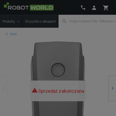
Produkty
Wszystko o zakupach
Wróć
Poprzedni
Na
Sprzedaż zakończona