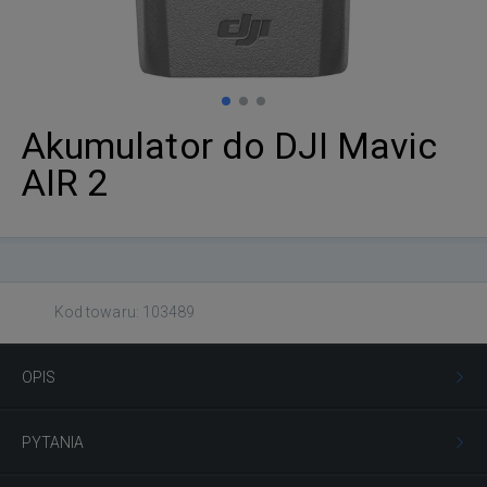
Akumulator do DJI Mavic
AIR 2
Kod towaru: 103489
OPIS
PYTANIA