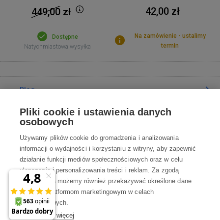
42,00 zł
449,00
zł
Na zamówienie - ustalimy
Dostępne
termin
Natychmiastowa wysyłka
Blog
Pliki cookie i ustawienia danych
Poradnia
osobowych
Używamy plików cookie do gromadzenia i analizowania
Wszystko o zakupach
informacji o wydajności i korzystaniu z witryny, aby zapewnić
działanie funkcji mediów społecznościowych oraz w celu
ulepszania i personalizowania treści i reklam. Za zgodą
Kontakt
użytkownika możemy również przekazywać określone dane
osobowe platformom marketingowym w celach
Skontaktuj się z Nami
marketingowych.
Dowiedz się więcej