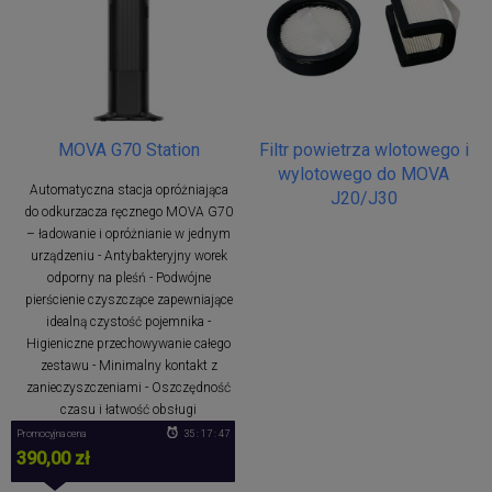
MOVA G70 Station
Filtr powietrza wlotowego i
wylotowego do MOVA
Automatyczna stacja opróżniająca
J20/J30
do odkurzacza ręcznego MOVA G70
– ładowanie i opróżnianie w jednym
urządzeniu - Antybakteryjny worek
odporny na pleśń - Podwójne
pierścienie czyszczące zapewniające
idealną czystość pojemnika -
Higieniczne przechowywanie całego
zestawu - Minimalny kontakt z
zanieczyszczeniami - Oszczędność
czasu i łatwość obsługi
Promocyjna cena
35 : 17 : 47
390,00 zł