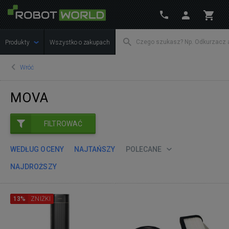
Produkty
Wszystko o zakupach
Wróć
MOVA
FILTROWAĆ
WEDŁUG OCENY
NAJTAŃSZY
POLECANE
NAJDROŻSZY
13%
ZNIŻKI