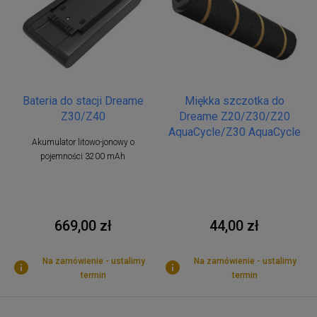
Bateria do stacji Dreame
Miękka szczotka do
Z30/Z40
Dreame Z20/Z30/Z20
AquaCycle/Z30 AquaCycle
Akumulator litowo-jonowy o
pojemności 3200 mAh
669,00 zł
44,00 zł
Na zamówienie - ustalimy
Na zamówienie - ustalimy
termin
termin