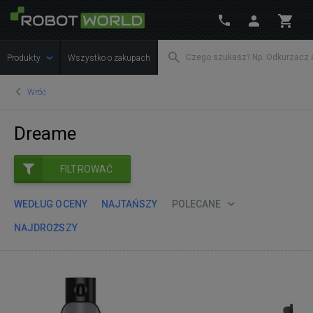
Produkty
Wszystko o zakupach
Wróć
Dreame
FILTROWAĆ
WEDŁUG OCENY
NAJTAŃSZY
POLECANE
NAJDROŻSZY