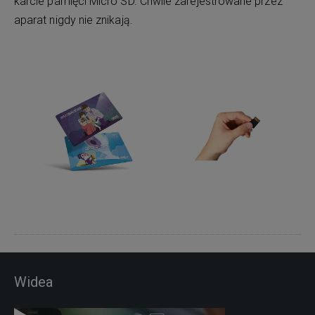
karcie pamięci Micro SD. Chwile zarejestrowane przez
aparat nigdy nie znikają.
Widea