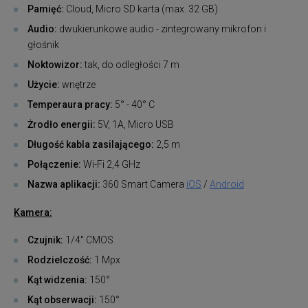
Pamięć:
Cloud, Micro SD karta (max. 32 GB)
Audio:
dwukierunkowe audio - zintegrowany mikrofon i
głośnik
Noktowizor:
tak, do odległości 7 m
Użycie:
wnętrze
Temperaura pracy:
5° - 40° C
Żrodło energii:
5V, 1A, Micro USB
Długość kabla zasilającego:
2,5 m
Połączenie:
Wi-Fi 2,4 GHz
Nazwa aplikacji:
360 Smart Camera
iOS
/
A
ndroid
Kamera:
Czujnik:
1/4" CMOS
Rodzielczość:
1 Mpx
Kąt widzenia:
150°
Kąt obserwacji:
150°