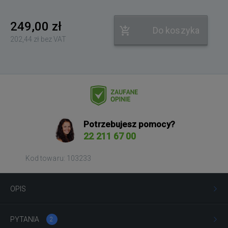
249,00 zł
Do koszyka
202,44 zł bez VAT
Potrzebujesz pomocy?
22 211 67 00
Kod towaru: 103233
OPIS
PYTANIA
2