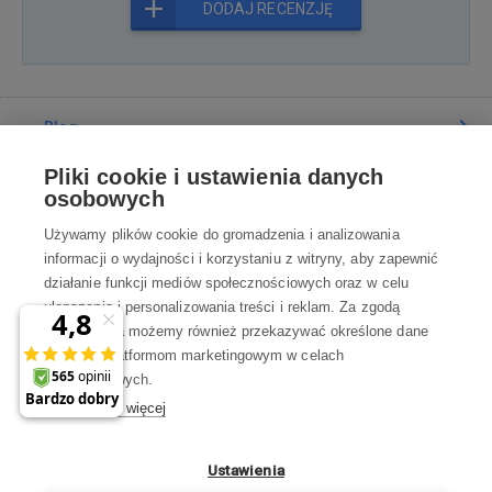
DODAJ RECENZJĘ
Blog
Pliki cookie i ustawienia danych
Poradnia
osobowych
Używamy plików cookie do gromadzenia i analizowania
Wszystko o zakupach
informacji o wydajności i korzystaniu z witryny, aby zapewnić
działanie funkcji mediów społecznościowych oraz w celu
ulepszania i personalizowania treści i reklam. Za zgodą
Kontakt
użytkownika możemy również przekazywać określone dane
osobowe platformom marketingowym w celach
Skontaktuj się z Nami
marketingowych.
Dowiedz się więcej
info@robotworld.pl
×
A może zniżka 35 zł
22 211 67 00
Pon-Pt 8:00—17:00
Ustawienia
na pierwsze zakupy?