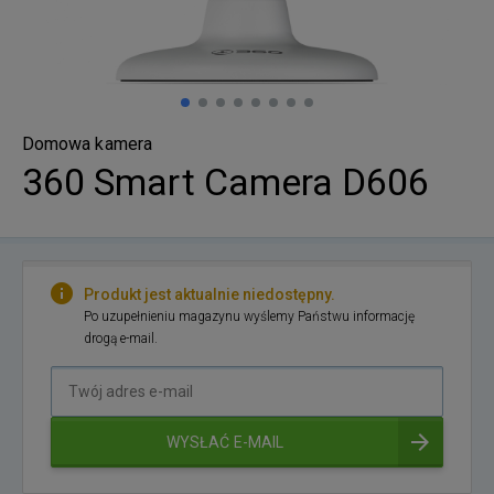
Domowa kamera
360 Smart Camera D606
Produkt jest aktualnie niedostępny.
Po uzupełnieniu magazynu wyślemy Państwu informację
drogą e-mail.
Twój
adres
e-
WYSŁAĆ E-MAIL
mail