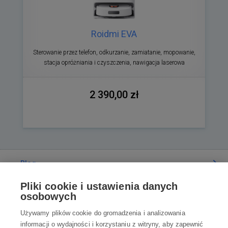
Roidmi EVA
Sterowanie przez telefon, odkurzanie, zamiatanie, mopowanie,
stacja opróżniania i czyszczenia, nawigacja laserowa
2 390,00 zł
Blog
Pliki cookie i ustawienia danych
Poradnia
osobowych
Używamy plików cookie do gromadzenia i analizowania
Wszystko o zakupach
informacji o wydajności i korzystaniu z witryny, aby zapewnić