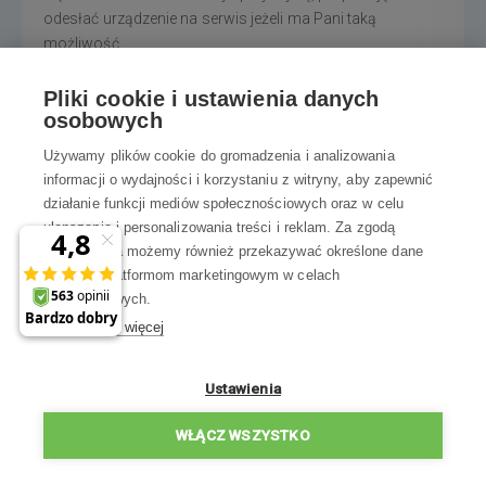
odesłać urządzenie na serwis jeżeli ma Pani taką
możliwość.
Pozdrawiamy, team Robot World
Pliki cookie i ustawienia danych
ODPOWIEDZ
osobowych
Używamy plików cookie do gromadzenia i analizowania
informacji o wydajności i korzystaniu z witryny, aby zapewnić
działanie funkcji mediów społecznościowych oraz w celu
ulepszania i personalizowania treści i reklam. Za zgodą
Sylwia
12. 7. 2023
użytkownika możemy również przekazywać określone dane
Nie opróżnia sam zbiornika na kurz
osobowe platformom marketingowym w celach
Dzień dobry. Posiadam Roborock q7 max i od kilu miesięcy się
marketingowych.
sam nie opróżnia. Tzn podjeżdża do stacji, stacja się załącza
Dowiedz się więcej
ale kurz i bród pozostają w pojemniku‍️proszę o pomoc
×
A może zniżka 35 zł
ODPOWIEDZ
Ustawienia
na pierwsze zakupy?
Ewelina
5. 12. 2023
WŁĄCZ WSZYSTKO
Chcę zniżkę
Też mam ten problem odkurzacz ma dwa miesiące ,
odkurzacza może dwa razy w tygodniu . Proszę o pomoc.