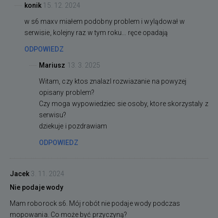
konik
15. 12. 2024
w s6 maxv miałem podobny problem i wylądował w
serwisie, kolejny raz w tym roku... ręce opadają
ODPOWIEDZ
Mariusz
13. 3. 2025
Witam, czy ktos znalazl rozwiazanie na powyzej
opisany problem?
Czy moga wypowiedziec sie osoby, ktore skorzystaly z
serwisu?
dziekuje i pozdrawiam
ODPOWIEDZ
Jacek
3. 11. 2024
Nie podaje wody
Mam roborock s6. Mój robót nie podaje wody podczas
mopowania. Co może być przyczyną?