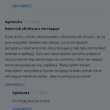
ODPOWIEDZ
Agnieszka
17. 1. 2024
Roborock s8 ultra pro nie reaguje
Dzień dobry, od kilku dni posiadam roborocka s8 ultra pro, do tej
pory wszystko działało bez zarzutu, po wczorajszym
sprzątaniu robot wrócił do stacji dokującej i taki tylko komunikat
widnieje w aplikacji. Dziś rano zauważyłam że mimo pobytu w
stacji przycisk włączania miga na czerwono, robot nie reaguje i
nie można połączyć się z aplikacji. Wyłączyłam stacje i
włączyłam, wszystkie przyciski mrugają na biało jednak robot
nie reaguje nawet na restart. Jaka może być przyczyna?
ODPOWIEDZ
Agnieszka
17. 1. 2024
Co mogę jeszcze zrobić
ODPOWIEDZ