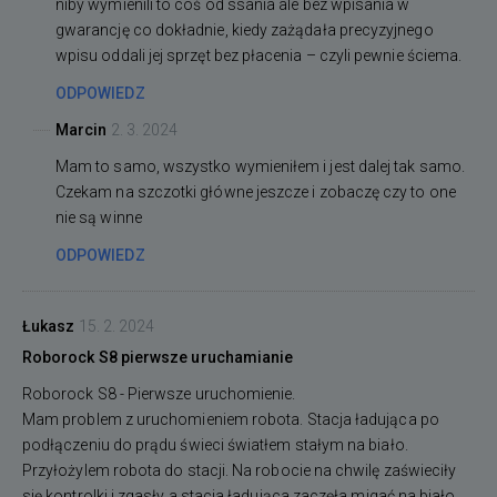
niby wymienili to coś od ssania ale bez wpisania w
gwarancję co dokładnie, kiedy zażądała precyzyjnego
wpisu oddali jej sprzęt bez płacenia – czyli pewnie ściema.
ODPOWIEDZ
Marcin
2. 3. 2024
Mam to samo, wszystko wymieniłem i jest dalej tak samo.
Czekam na szczotki główne jeszcze i zobaczę czy to one
nie są winne
ODPOWIEDZ
Łukasz
15. 2. 2024
Roborock S8 pierwsze uruchamianie
Roborock S8 - Pierwsze uruchomienie.
Mam problem z uruchomieniem robota. Stacja ładująca po
podłączeniu do prądu świeci światłem stałym na biało.
Przyłożylem robota do stacji. Na robocie na chwilę zaświeciły
się kontrolki i zgasły a stacja ładująca zaczęła migać na biało.