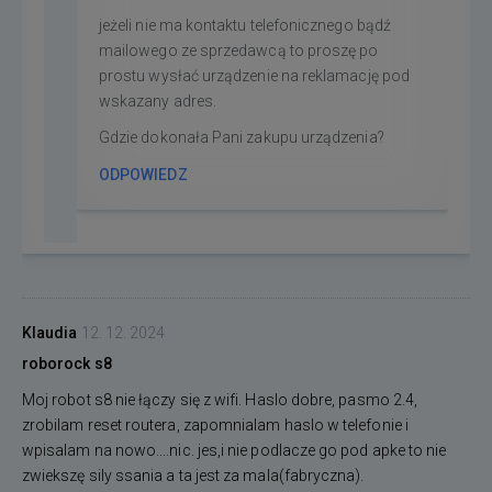
jeżeli nie ma kontaktu telefonicznego bądź
mailowego ze sprzedawcą to proszę po
prostu wysłać urządzenie na reklamację pod
wskazany adres.
Gdzie dokonała Pani zakupu urządzenia?
ODPOWIEDZ
Klaudia
12. 12. 2024
roborock s8
Moj robot s8 nie łączy się z wifi. Haslo dobre, pasmo 2.4,
zrobilam reset routera, zapomnialam haslo w telefonie i
wpisalam na nowo....nic. jes,i nie podlacze go pod apke to nie
zwiekszę sily ssania a ta jest za mala(fabryczna).