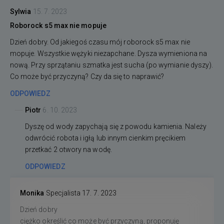
Sylwia
15. 7. 2023
Roborock s5 max nie mopuje
Dzień dobry. Od jakiegoś czasu mój roborock s5 max nie
mopuje. Wszystkie wężyki niezapchane. Dysza wymieniona na
nową. Przy sprzątaniu szmatka jest sucha (po wymianie dyszy).
Co może być przyczyną? Czy da się to naprawić?
ODPOWIEDZ
Piotr
6. 10. 2023
Dyszę od wody zapychają się z powodu kamienia. Należy
odwrócić robota i igłą lub innym cienkim pręcikiem
przetkać 2 otwory na wodę.
ODPOWIEDZ
Monika
Specjalista
17. 7. 2023
Dzień dobry
ciężko określić co może być przyczyną, proponuję