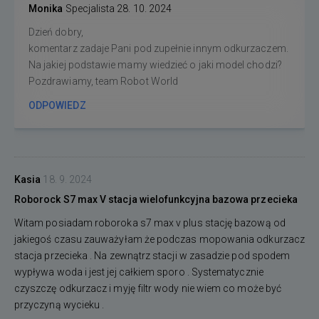
Monika
Specjalista
28. 10. 2024
Dzień dobry,
komentarz zadaje Pani pod zupełnie innym odkurzaczem.
Na jakiej podstawie mamy wiedzieć o jaki model chodzi?
Pozdrawiamy, team Robot World
ODPOWIEDZ
Kasia
18. 9. 2024
Roborock S7 max V stacja wielofunkcyjna bazowa przecieka
Witam posiadam roboroka s7 max v plus stację bazową od
jakiegoś czasu zauważyłam że podczas mopowania odkurzacz
stacja przecieka . Na zewnątrz stacji w zasadzie pod spodem
wypływa woda i jest jej całkiem sporo . Systematycznie
czyszczę odkurzacz i myję filtr wody nie wiem co może być
przyczyną wycieku .