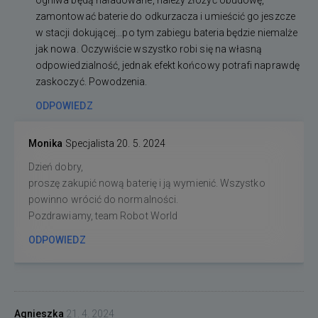
ogniwa będą naładowane, należy złożyć obudowę,
zamontować baterie do odkurzacza i umieścić go jeszcze
w stacji dokującej...po tym zabiegu bateria będzie niemalże
jak nowa. Oczywiście wszystko robi się na własną
odpowiedzialność, jednak efekt końcowy potrafi naprawdę
zaskoczyć. Powodzenia.
ODPOWIEDZ
Monika
Specjalista
20. 5. 2024
Dzień dobry,
proszę zakupić nową baterię i ją wymienić. Wszystko
powinno wrócić do normalności.
Pozdrawiamy, team Robot World
ODPOWIEDZ
Agnieszka
21. 4. 2024