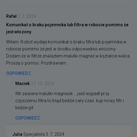
Rafał
2. 7. 2024
Komunikat o braku pojemnika lub filtra w robocie pomimo że
jest włożony.
Witam. Robot wydaje komunikat o braku filtra lub pojemnika w
robocie pomimo że jest w środku odpowiednio włożony.
Dodam że w filtrze znalazłem malutki magnez w kształcie walca.
Proszę o pomoc. Pozdrawiam
ODPOWIEDZ
Maciek
17. 10. 2024
filtr zawiera malutki magnesik ... jesli wypadł przy
czyszzeniu filtra to błąd bedzie cały czas. kup nowy filtr i
bedzie git
ODPOWIEDZ
Julia
Specjalista
3. 7. 2024