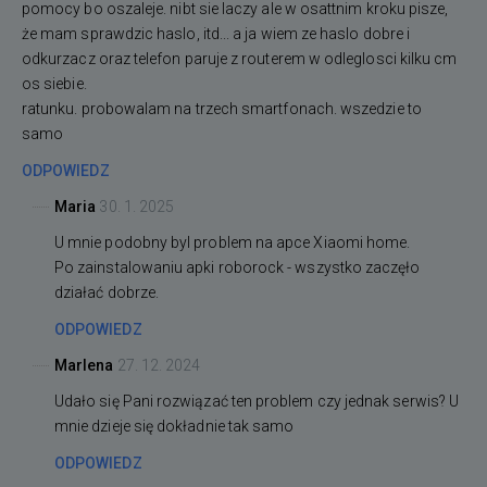
pomocy bo oszaleje. nibt sie laczy ale w osattnim kroku pisze,
że mam sprawdzic haslo, itd... a ja wiem ze haslo dobre i
odkurzacz oraz telefon paruje z routerem w odleglosci kilku cm
os siebie.
ratunku. probowalam na trzech smartfonach. wszedzie to
samo
ODPOWIEDZ
Maria
30. 1. 2025
U mnie podobny byl problem na apce Xiaomi home.
Po zainstalowaniu apki roborock - wszystko zaczęło
działać dobrze.
ODPOWIEDZ
Marlena
27. 12. 2024
Udało się Pani rozwiązać ten problem czy jednak serwis? U
mnie dzieje się dokładnie tak samo
ODPOWIEDZ