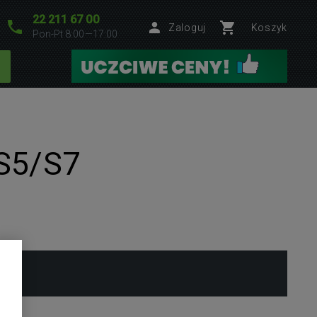
22 211 67 00
Zaloguj
Koszyk
Pon-Pt 8:00—17:00
 S5/S7