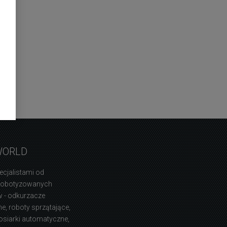
WORLD
ecjalistami od
zrobotyzowanych
 - odkurzacze
, roboty sprzątające,
osiarki automatyczne,