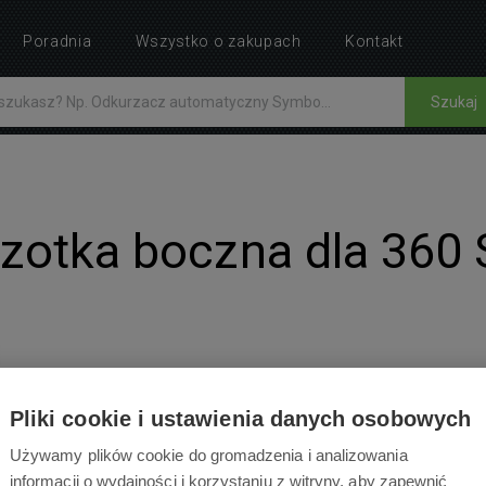
Poradnia
Wszystko o zakupach
Kontakt
Szukaj
czotka boczna dla 360
Pliki cookie i ustawienia danych osobowych
INSTRUKCJE
Używamy plików cookie do gromadzenia i analizowania
informacji o wydajności i korzystaniu z witryny, aby zapewnić