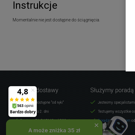
Instrukcje
Momentalnie nie jest dostępne do ściągnięcia.
Warunki dostawy
Służymy poradą
Produkty dostępne "od ręki"
Jesteśmy specjalistami
Dostawa do 2. dni
Testujemy wszystkie o
Dostawa ZA DARMO od 500 zł
Doradzamy klientom
od
×
A może zniżka 35 zł
WSZYSTKO O ZAKUPACH