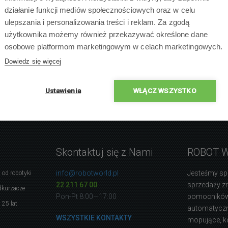
działanie funkcji mediów społecznościowych oraz w celu
ulepszania i personalizowania treści i reklam. Za zgodą
użytkownika możemy również przekazywać określone dane
osobowe platformom marketingowym w celach marketingowych.
Dowiedz się więcej
Ustawienia
WŁĄCZ WSZYSTKO
Skontaktuj się z Nami
ROBOT 
info@robotworld.pl
Jesteśmy sp
 od robotyki
22 211 67 00
sprzedaży 
dkurzacze
Pon-Pt 8:00—17:00
pomocników
 25 lat
automatyczne
WSZYSTKIE KONTAKTY
mopujące, k