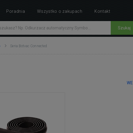
Poradnia
Wszystko o zakupach
Kontakt
Szukaj
o
Seria Botvac Connected
WE