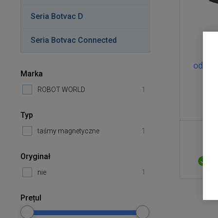
Seria Botvac D
Seria Botvac Connected
Ta
odkur
Marka
ROBOT WORLD
1
Typ
taśmy magnetyczne
1
Oryginał
D
nie
1
Prețul