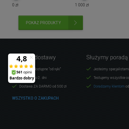
0
zł
1 000
zł
POKAŻ PRODUKTY
Warunki dostawy
Służymy poradą
Produkty dostępne "od ręki"
Jesteśmy specjalistami
Dostawa do 2. dni
Testujemy wszystkie o
Dostawa ZA DARMO od 500 zł
Doradzamy klientom
od
WSZYSTKO O ZAKUPACH