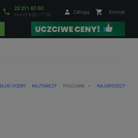
22 211 67 00
Zaloguj
Koszyk
Pon-Pt 8:00—17:00
DŁUG OCENY
NAJTAŃSZY
POLECANE
NAJDROŻSZY