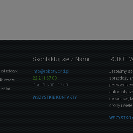
Skontaktuj się z Nami
ROBOT 
info@robotworld.pl
Jesteśmy sp
 od robotyki
22 211 67 00
sprzedaży 
dkurzacze
Pon-Pt 8:00—17:00
pomocników
 25 lat
automatyczne
WSZYSTKIE KONTAKTY
mopujące, k
drony i wiele
WSZYSTKO 