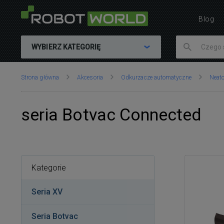
Blog
WYBIERZ KATEGORIĘ
Znajdujesz
Strona główna
Akcesoria
Odkurzacze automatyczne
Neat
się
tutaj:
seria Botvac Connected
Kategorie
Seria XV
Seria Botvac