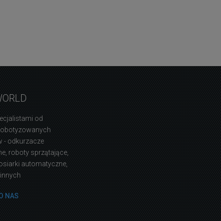
WORLD
ecjalistami od
zrobotyzowanych
 - odkurzacze
, roboty sprzątające,
osiarki automatyczne,
 innych
O NAS