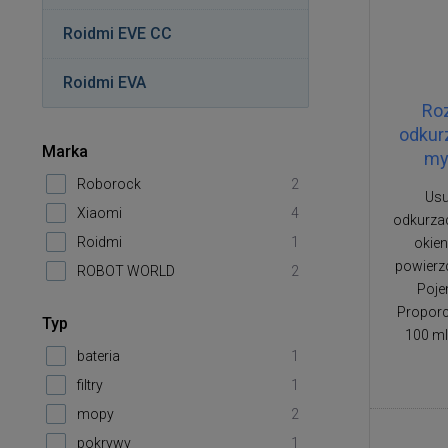
Roidmi EVE CC
Roidmi EVA
Ro
odkur
Marka
my
Roborock
2
Usu
Xiaomi
4
odkurza
Roidmi
1
okien
powierz
ROBOT WORLD
2
Poje
Proporc
Typ
100 ml
bateria
1
filtry
1
mopy
2
pokrywy
1