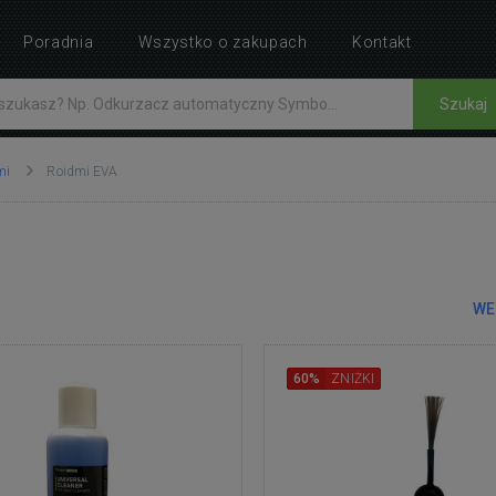
Poradnia
Wszystko o zakupach
Kontakt
Szukaj
mi
Roidmi EVA
WE
60%
ZNIŻKI