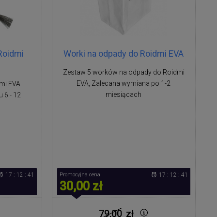
Roidmi
Worki na odpady do Roidmi EVA
Zestaw 5 worków na odpady do Roidmi
EVA, Zalecana wymiana po 1-2
mi EVA
miesiącach
 6 - 12
17 : 12 : 41
Promocyjna cena
17 : 12 : 41
30,00 zł
79,00
zł