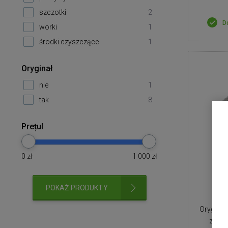
szczotki
2
D
worki
1
środki czyszczące
1
Oryginał
nie
1
tak
8
Prețul
0
zł
1 000
zł
Te
POKAŻ PRODUKTY
Ro
Oryginal
zawie