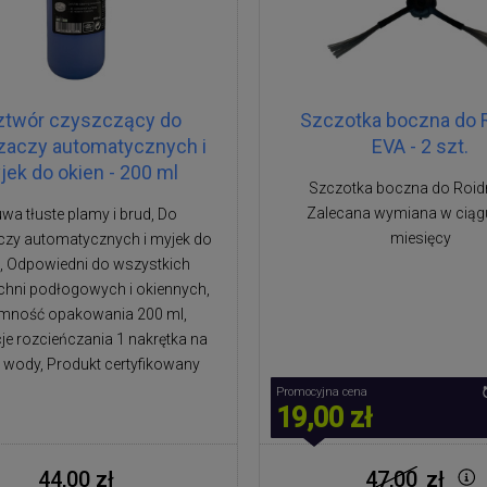
ztwór czyszczący do
Szczotka boczna do 
zaczy automatycznych i
EVA - 2 szt.
jek do okien - 200 ml
Szczotka boczna do Roid
Zalecana wymiana w ciągu
wa tłuste plamy i brud, Do
miesięcy
czy automatycznych i myjek do
, Odpowiedni do wszystkich
chni podłogowych i okiennych,
mność opakowania 200 ml,
je rozcieńczania 1 nakrętka na
 wody, Produkt certyfikowany
Promocyjna cena
19,00 zł
44,00 zł
47,00
zł