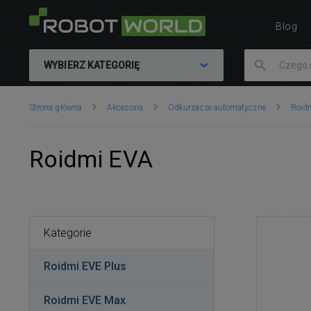
Blog
WYBIERZ KATEGORIĘ
Znajdujesz
Strona główna
Akcesoria
Odkurzacze automatyczne
Roid
się
tutaj:
Roidmi EVA
Kategorie
Roidmi EVE Plus
Roidmi EVE Max