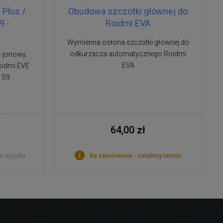
 Plus /
Obudowa szczotki głównej do
9 -
Roidmi EVA
Wymienna osłona szczotki głównej do
odkurzacza automatycznego Roidmi
o-jonowy,
EVA
oidmi EVE
i S9
64,00 zł
a wysyłka
Na zamówienie - ustalimy termin