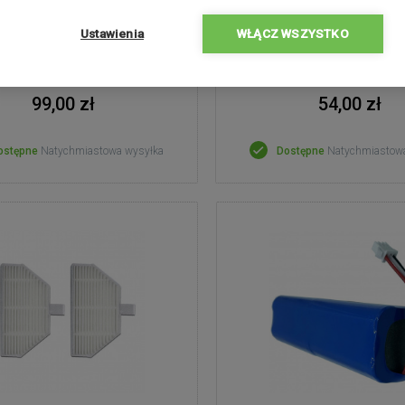
Ustawienia
WŁĄCZ WSZYSTKO
99,00 zł
54,00 zł
ostępne
Natychmiastowa wysyłka
Dostępne
Natychmiastow