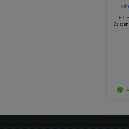
Fil
Filtr
Zalecan
D