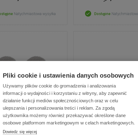
ostępne
Natychmiastowa wysyłka
Dostępne
Natychmiastow
Pliki cookie i ustawienia danych osobowych
Używamy plików cookie do gromadzenia i analizowania
informacji o wydajności i korzystaniu z witryny, aby zapewnić
działanie funkcji mediów społecznościowych oraz w celu
kstylia mopujace do
Szczotka główna do Ro
ulepszania i personalizowania treści i reklam. Za zgodą
borock Qrevo - 4 szt
użytkownika możemy również przekazywać określone dane
Szczotka główna do Roid
osobowe platformom marketingowym w celach marketingowych.
Zalecana wymiana w ciągu
ne akcesoria Roborock, Zestaw
Dowiedz się więcej
miesięcy
ra 4 szt tekstylii mopujących