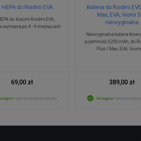
tr HEPA do Roidmi EVA
Bateria do Roidmi EVE
Max, EVA, Viomi S
 HEPA do Xiaomi Roidmi EVA,
nieoryginalna
a wymiana po 4 - 6 miesiącach
Nieoryginalna bateria litow
pojemność 5200 mAh, do R
Plus / Max, EVA, Viom
69,00 zł
389,00 zł
ostępne
Natychmiastowa wysyłka
Dostępne
Natychmiastow