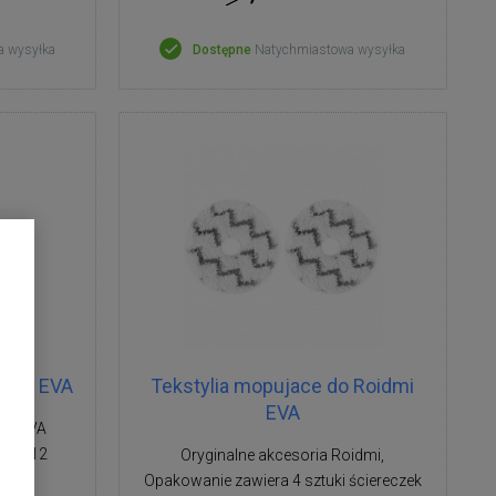
a wysyłka
Dostępne
Natychmiastowa wysyłka
idmi EVA
Tekstylia mopujace do Roidmi
EVA
mi EVA
 6 - 12
Oryginalne akcesoria Roidmi,
Opakowanie zawiera 4 sztuki ściereczek