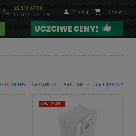
22 211 67 00
Zaloguj
Koszyk
Pon-Pt 8:00—17:00
DŁUG OCENY
NAJTAŃSZY
POLECANE
NAJDROŻSZY
62%
ZNIŻKI