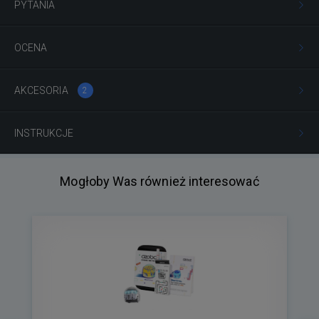
PYTANIA
OCENA
AKCESORIA
2
INSTRUKCJE
Mogłoby Was również interesować