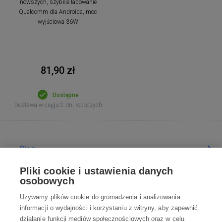
nowszych, szybkie ładowanie
Qualcomm dla Androida, moc
wyjściowa 36W
81,90 zł
Dostępne
Dostawa w ciągu 2 dni roboczych
Blog
Pliki cookie i ustawienia danych
Poradnia
osobowych
Używamy plików cookie do gromadzenia i analizowania
Wszystko o zakupach
informacji o wydajności i korzystaniu z witryny, aby zapewnić
działanie funkcji mediów społecznościowych oraz w celu