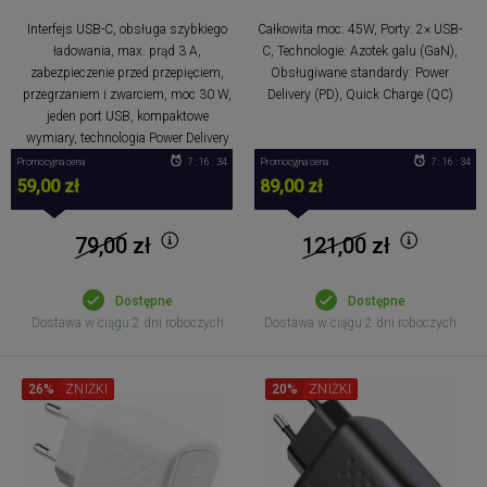
Interfejs USB-C, obsługa szybkiego
Całkowita moc: 45W, Porty: 2× USB-
ładowania, max. prąd 3 A,
C, Technologie: Azotek galu (GaN),
zabezpieczenie przed przepięciem,
Obsługiwane standardy: Power
przegrzaniem i zwarciem, moc 30 W,
Delivery (PD), Quick Charge (QC)
jeden port USB, kompaktowe
wymiary, technologia Power Delivery
Promocyjna cena
7 : 16 : 34
Promocyjna cena
7 : 16 : 34
59,00 zł
89,00 zł
79,00
zł
121,00
zł
Dostępne
Dostępne
Dostawa w ciągu 2 dni roboczych
Dostawa w ciągu 2 dni roboczych
26%
ZNIŻKI
20%
ZNIŻKI