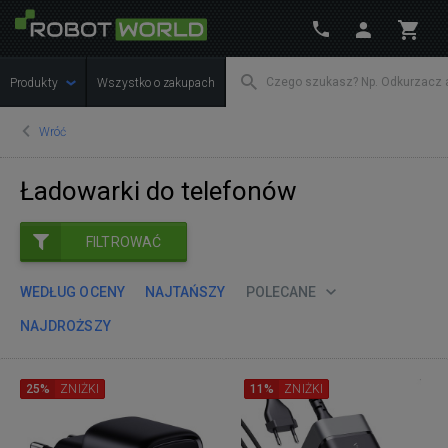
Produkty
Wszystko o zakupach
Wróć
Ładowarki do telefonów
FILTROWAĆ
WEDŁUG OCENY
NAJTAŃSZY
POLECANE
NAJDROŻSZY
25%
ZNIŻKI
11%
ZNIŻKI