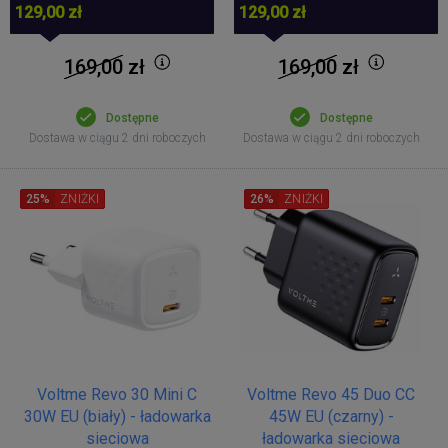
129,00 zł
129,00 zł
169,00
zł
169,00
zł
Dostępne
Dostępne
Dostawa w ciągu 2 dni roboczych
Dostawa w ciągu 2 dni roboczych
25%
ZNIŻKI
26%
ZNIŻKI
Voltme Revo 30 Mini C
Voltme Revo 45 Duo CC
30W EU (biały) - ładowarka
45W EU (czarny) -
sieciowa
ładowarka sieciowa