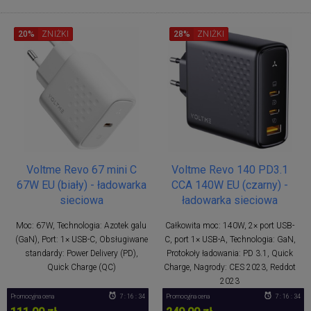
20%
ZNIŻKI
28%
ZNIŻKI
Voltme Revo 67 mini C
Voltme Revo 140 PD3.1
67W EU (biały) - ładowarka
CCA 140W EU (czarny) -
sieciowa
ładowarka sieciowa
Moc: 67W, Technologia: Azotek galu
Całkowita moc: 140W, 2× port USB-
(GaN), Port: 1× USB-C, Obsługiwane
C, port 1× USB-A, Technologia: GaN,
standardy: Power Delivery (PD),
Protokoły ładowania: PD 3.1, Quick
Quick Charge (QC)
Charge, Nagrody: CES 2023, Reddot
2023
Promocyjna cena
7 : 16 : 34
Promocyjna cena
7 : 16 : 34