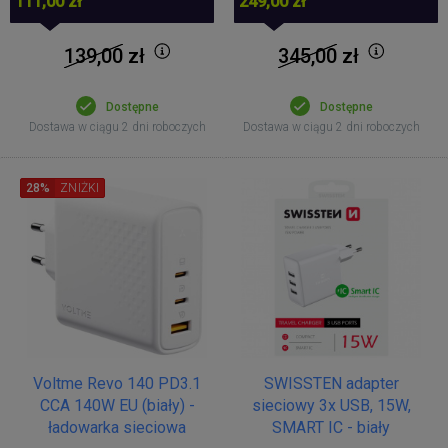
111,00 zł
249,00 zł
139,00
zł
345,00
zł
Dostępne
Dostępne
Dostawa w ciągu 2 dni roboczych
Dostawa w ciągu 2 dni roboczych
28%
ZNIŻKI
Voltme Revo 140 PD3.1
SWISSTEN adapter
CCA 140W EU (biały) -
sieciowy 3x USB, 15W,
ładowarka sieciowa
SMART IC - biały