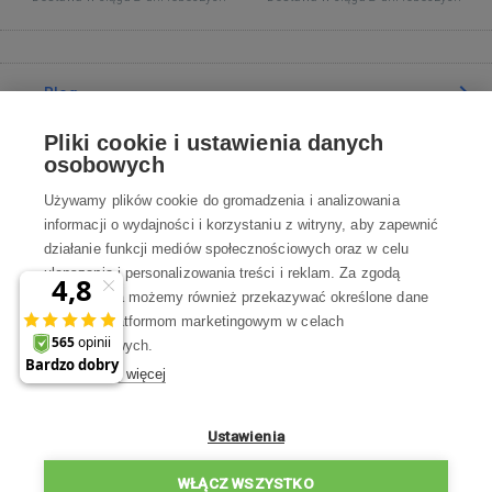
Blog
Pliki cookie i ustawienia danych
Poradnia
osobowych
Używamy plików cookie do gromadzenia i analizowania
Wszystko o zakupach
informacji o wydajności i korzystaniu z witryny, aby zapewnić
działanie funkcji mediów społecznościowych oraz w celu
ulepszania i personalizowania treści i reklam. Za zgodą
Kontakt
użytkownika możemy również przekazywać określone dane
osobowe platformom marketingowym w celach
Skontaktuj się z Nami
marketingowych.
Dowiedz się więcej
info@robotworld.pl
22 211 67 00
Pon-Pt 8:00—17:00
Ustawienia
WSZYSTKIE KONTAKTY
WŁĄCZ WSZYSTKO