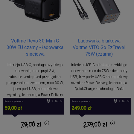
Voltme Revo 30 Mini C
Ładowarka biurkowa
30W EU czarny - ładowarka
Voltme VITO Go EzTravel
sieciowa
75W (czarna)
Interfejs USB-C, obsługa szybkiego
Interfejs USB-C - obsługa szybkiego
ładowania, max. prąd 3 A,
ładowania - moc do 75W - dwa porty
zabezpieczenie przed przepięciem,
USB, trzy porty USB-C - kompaktowy
przegrzaniem i zwarciem, moc 30 W,
rozmiar - Power Delivery, technologia
jeden port USB, kompaktowe
QuickCharge - technologia GaN
wymiary, technologia Power Delivery
Promocyjna cena
7 : 16 : 34
Promocyjna cena
7 : 16 : 34
59,00 zł
249,00 zł
79,00
zł
279,00
zł