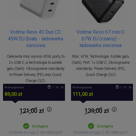
Voltme Revo 45 Duo CC
Voltme Revo 67 mini C
45W EU (biały - ładowarka
67W EU (czarny) -
sieciowa
ładowarka sieciowa
Całkowita moc wynosi 45W, porty to
Moc: 67W, Technologia: Azotek galu
2× USB-C, a technologia to azotek
(GaN), Port: 1× USB-C, Obsługiwane
galu (GaN). Obsługiwane standardy
standardy: Power Delivery (PD),
to Power Delivery (PD) oraz Quick
Quick Charge (QC)
Charge (QC).
Promocyjna cena
7 : 16 : 34
Promocyjna cena
7 : 16 : 34
89,00 zł
111,00 zł
121,00
zł
139,00
zł
Dostępne
Dostępne
Dostawa w ciągu 2 dni roboczych
Dostawa w ciągu 2 dni roboczych