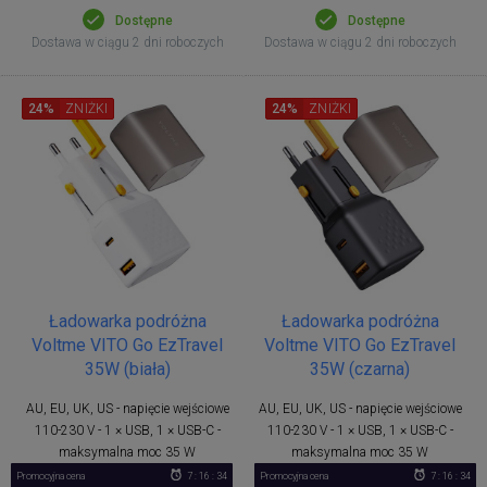
Dostępne
Dostępne
Dostawa w ciągu 2 dni roboczych
Dostawa w ciągu 2 dni roboczych
24%
ZNIŻKI
24%
ZNIŻKI
Ładowarka podróżna
Ładowarka podróżna
Voltme VITO Go EzTravel
Voltme VITO Go EzTravel
35W (biała)
35W (czarna)
AU, EU, UK, US - napięcie wejściowe
AU, EU, UK, US - napięcie wejściowe
110-230 V - 1 × USB, 1 × USB-C -
110-230 V - 1 × USB, 1 × USB-C -
maksymalna moc 35 W
maksymalna moc 35 W
Promocyjna cena
7 : 16 : 34
Promocyjna cena
7 : 16 : 34