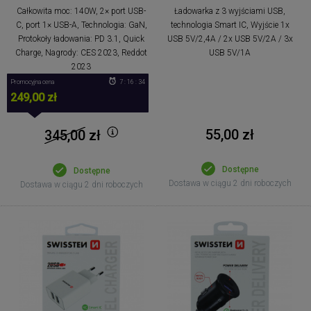
Całkowita moc: 140W, 2× port USB-
Ładowarka z 3 wyjściami USB,
C, port 1× USB-A, Technologia: GaN,
technologia Smart IC, Wyjście 1x
Protokoły ładowania: PD 3.1, Quick
USB 5V/2,4A / 2x USB 5V/2A / 3x
Charge, Nagrody: CES 2023, Reddot
USB 5V/1A
2023
Promocyjna cena
7 : 16 : 34
249,00 zł
55,00 zł
345,00
zł
Dostępne
Dostępne
Dostawa w ciągu 2 dni roboczych
Dostawa w ciągu 2 dni roboczych