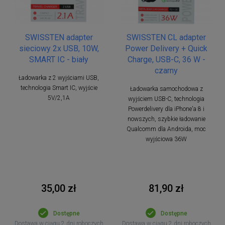
SWISSTEN adapter
SWISSTEN CL adapter
sieciowy 2x USB, 10W,
Power Delivery + Quick
SMART IC - biały
Charge, USB-C, 36 W -
czarny
Ładowarka z 2 wyjściami USB,
technologia Smart IC, wyjście
Ładowarka samochodowa z
5V/2,1A
wyjściem USB-C, technologia
Powerdelivery dla iPhone'a 8 i
nowszych, szybkie ładowanie
Qualcomm dla Androida, moc
wyjściowa 36W
35,00 zł
81,90 zł
Dostępne
Dostępne
Dostawa w ciągu 2 dni roboczych
Dostawa w ciągu 2 dni roboczych