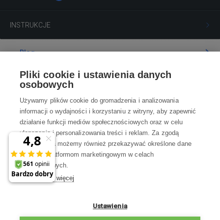
INSTRUKCJE
Blog
Pliki cookie i ustawienia danych
Poradnia
osobowych
Używamy plików cookie do gromadzenia i analizowania
Wszystko o zakupach
informacji o wydajności i korzystaniu z witryny, aby zapewnić
działanie funkcji mediów społecznościowych oraz w celu
ulepszania i personalizowania treści i reklam. Za zgodą
Kontakt
użytkownika możemy również przekazywać określone dane
osobowe platformom marketingowym w celach
Skontaktuj się z Nami
marketingowych.
Dowiedz się więcej
info@robotworld.pl
×
A może zniżka 35 zł
22 211 67 00
Pon-Pt 8:00—17:00
Ustawienia
na pierwsze zakupy?