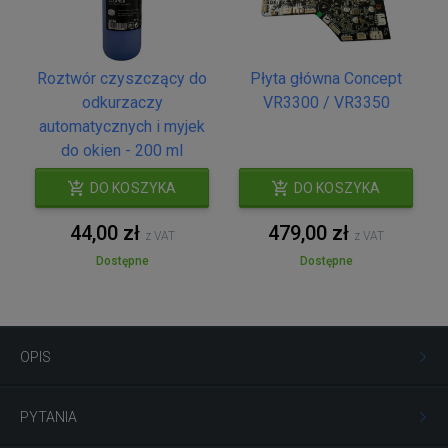
Roztwór czyszczący do
Płyta główna Concept
odkurzaczy
VR3300 / VR3350
automatycznych i myjek
do okien - 200 ml
DO KOSZYKA
DO KOSZYKA
44,00 zł
479,00 zł
z VAT
z VAT
Dostępne
Dostępne
OPIS
PYTANIA