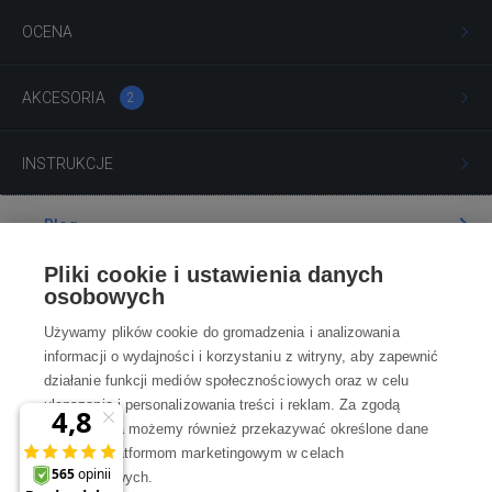
OCENA
AKCESORIA
2
INSTRUKCJE
Blog
Pliki cookie i ustawienia danych
Poradnia
osobowych
Używamy plików cookie do gromadzenia i analizowania
Wszystko o zakupach
informacji o wydajności i korzystaniu z witryny, aby zapewnić
działanie funkcji mediów społecznościowych oraz w celu
ulepszania i personalizowania treści i reklam. Za zgodą
Kontakt
użytkownika możemy również przekazywać określone dane
osobowe platformom marketingowym w celach
Skontaktuj się z Nami
marketingowych.