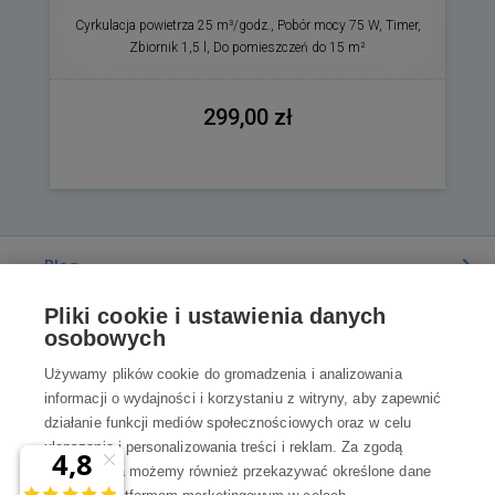
Cyrkulacja powietrza 25 m³/godz., Pobór mocy 75 W, Timer,
Zbiornik 1,5 l, Do pomieszczeń do 15 m²
299,00 zł
Blog
Pliki cookie i ustawienia danych
Poradnia
osobowych
Używamy plików cookie do gromadzenia i analizowania
Wszystko o zakupach
informacji o wydajności i korzystaniu z witryny, aby zapewnić
działanie funkcji mediów społecznościowych oraz w celu
ulepszania i personalizowania treści i reklam. Za zgodą
Kontakt
użytkownika możemy również przekazywać określone dane