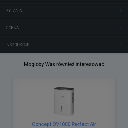
PYTANIA
OCENA
INSTRUKCJE
Mogłoby Was również interesować
Concept OV1000 Perfect Air