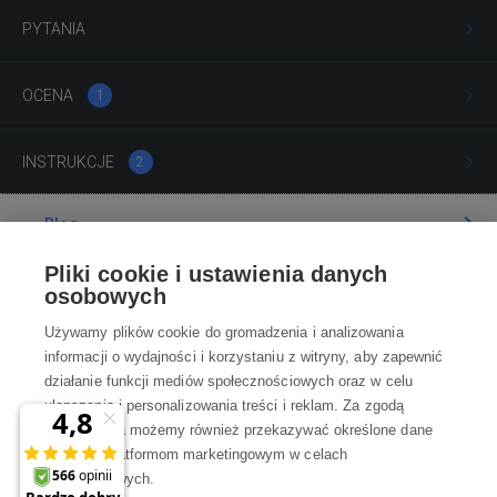
PYTANIA
OCENA
1
INSTRUKCJE
2
Blog
Pliki cookie i ustawienia danych
Poradnia
osobowych
Używamy plików cookie do gromadzenia i analizowania
Wszystko o zakupach
informacji o wydajności i korzystaniu z witryny, aby zapewnić
działanie funkcji mediów społecznościowych oraz w celu
ulepszania i personalizowania treści i reklam. Za zgodą
Kontakt
użytkownika możemy również przekazywać określone dane
osobowe platformom marketingowym w celach
Skontaktuj się z Nami
marketingowych.