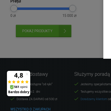
Prețul
0
zł
15 000
zł
POKAŻ PRODUKTY
Warunki dostawy
Służymy poradą
Produkty dostępne "od ręki"
Jesteśmy specjalistami
Dostawa do 2. dni
Testujemy wszystkie o
Dostawa ZA DARMO od 500 zł
Doradzamy klientom
od
WSZYSTKO O ZAKUPACH