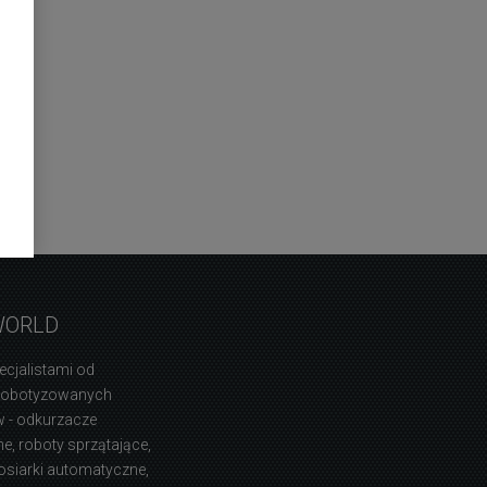
WORLD
ecjalistami od
zrobotyzowanych
 - odkurzacze
, roboty sprzątające,
osiarki automatyczne,