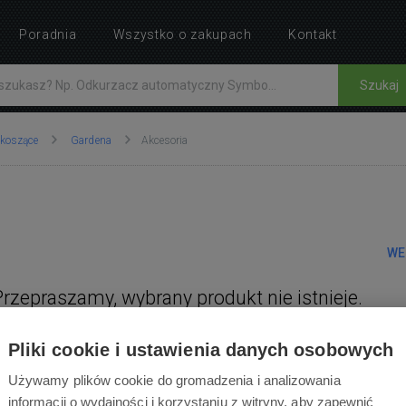
Poradnia
Wszystko o zakupach
Kontakt
Szukaj
 koszące
Gardena
Akcesoria
WE
Przepraszamy, wybrany produkt nie istnieje.
Pliki cookie i ustawienia danych osobowych
Używamy plików cookie do gromadzenia i analizowania
informacji o wydajności i korzystaniu z witryny, aby zapewnić