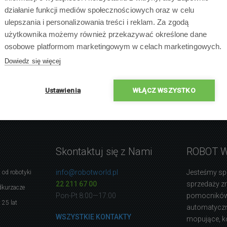
działanie funkcji mediów społecznościowych oraz w celu
ulepszania i personalizowania treści i reklam. Za zgodą
użytkownika możemy również przekazywać określone dane
osobowe platformom marketingowym w celach marketingowych.
Dowiedz się więcej
Ustawienia
WŁĄCZ WSZYSTKO
Skontaktuj się z Nami
ROBOT 
info@robotworld.pl
Jesteśmy sp
 od robotyki
22 211 67 00
sprzedaży 
dkurzacze
Pon-Pt 8:00—17:00
pomocników
 25 lat
automatyczne
WSZYSTKIE KONTAKTY
mopujące, k