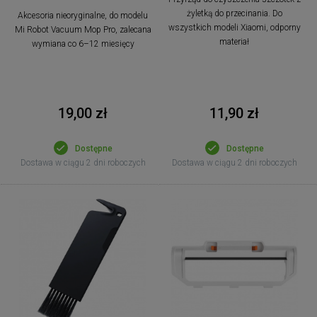
żyletką do przecinania. Do
Akcesoria nieoryginalne, do modelu
wszystkich modeli Xiaomi, odporny
Mi Robot Vacuum Mop Pro, zalecana
materiał
wymiana co 6–12 miesięcy
19,00 zł
11,90 zł
Dostępne
Dostępne
Dostawa w ciągu 2 dni roboczych
Dostawa w ciągu 2 dni roboczych