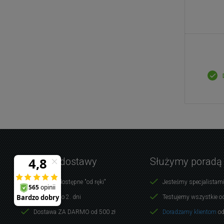
Warunki dostawy
Służymy poradą
Produkty dostępne "od ręki"
Jesteśmy specjalistami
Dostawa do 2. dni
Testujemy wszystkie o
Dostawa ZA DARMO od 500 zł
Doradzamy klientom
od