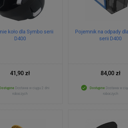
nie koło dla Symbo serii
Pojemnik na odpady d
D400
serii D400
41,90 zł
84,00 zł
Dostępne
Dostawa w ciągu 2 dni
Dostępne
Dostawa w cią
roboczych
roboczych