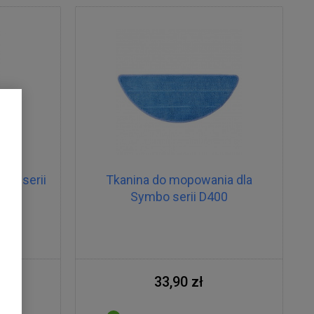
mbo serii
Tkanina do mopowania dla
Symbo serii D400
33,90 zł