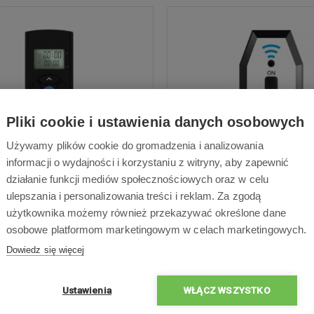
Pliki cookie i ustawienia danych osobowych
Używamy plików cookie do gromadzenia i analizowania
informacji o wydajności i korzystaniu z witryny, aby zapewnić
 zdalnego sterowania dla
Wirtualna ściana dla Sy
działanie funkcji mediów społecznościowych oraz w celu
Symbo serii D400
D400
ulepszania i personalizowania treści i reklam. Za zgodą
użytkownika możemy również przekazywać określone dane
osobowe platformom marketingowym w celach marketingowych.
Dowiedz się więcej
99,00 zł
81,90 zł
Ustawienia
WŁĄCZ WSZYSTKO