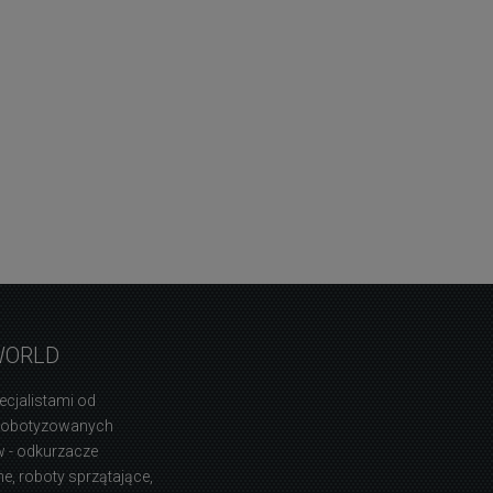
WORLD
ecjalistami od
zrobotyzowanych
 - odkurzacze
, roboty sprzątające,