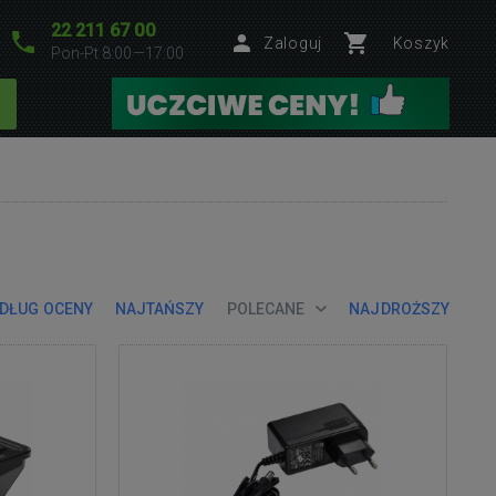
22 211 67 00
Zaloguj
Koszyk
Pon-Pt 8:00—17:00
DŁUG OCENY
NAJTAŃSZY
POLECANE
NAJDROŻSZY