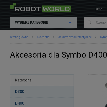
Blog
WYBIERZ KATEGORIĘ
Znajdujesz
Strona główna
Akcesoria
Odkurzacze automatyczne
Sym
się
tutaj:
Akcesoria dla Symbo D40
Kategorie
D300
D400