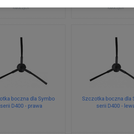
Dostępne
Dostawa w ciągu 2 dni
Dostępne
Dostawa w cią
roboczych
roboczych
otka boczna dla Symbo
Szczotka boczna dla
serii D400 - prawa
serii D400 - lew