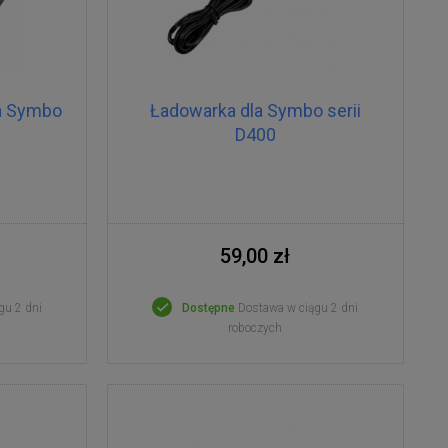
la Symbo
Ładowarka dla Symbo serii
D400
59,00 zł
gu 2 dni
Dostępne
Dostawa w ciągu 2 dni
roboczych