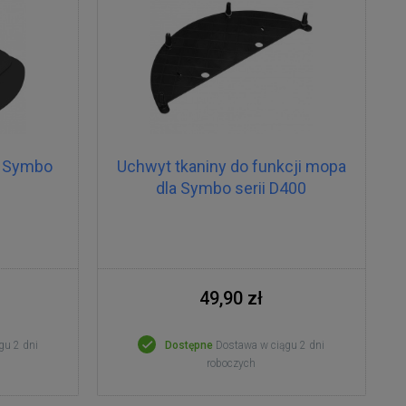
a Symbo
Uchwyt tkaniny do funkcji mopa
dla Symbo serii D400
49,90 zł
gu 2 dni
Dostępne
Dostawa w ciągu 2 dni
roboczych