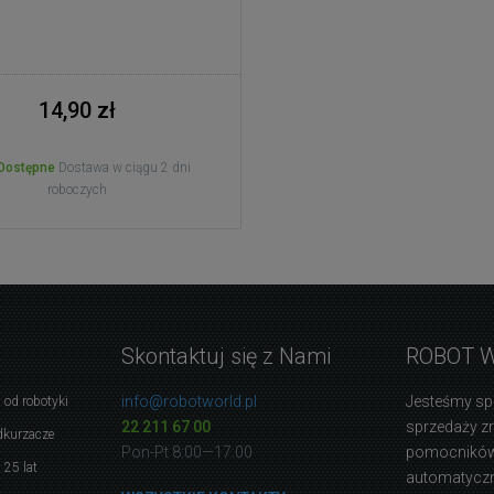
14,90 zł
Dostępne
Dostawa w ciągu 2 dni
roboczych
Skontaktuj się z Nami
ROBOT 
info@robotworld.pl
Jesteśmy sp
 od robotyki
22 211 67 00
sprzedaży 
dkurzacze
Pon-Pt 8:00—17:00
pomocników
 25 lat
automatyczne