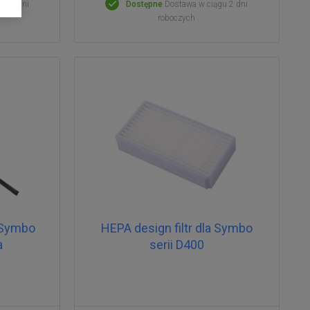
gu 2 dni
Dostępne
Dostawa w ciągu 2 dni
roboczych
 Symbo
HEPA design filtr dla Symbo
a
serii D400