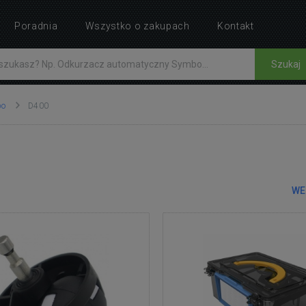
Poradnia
Wszystko o zakupach
Kontakt
Szukaj
bo
D400
0
WE