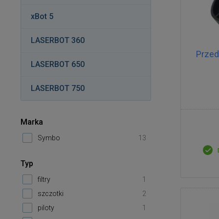
xBot 5
LASERBOT 360
Przed
LASERBOT 650
LASERBOT 750
Marka
Symbo
13
Typ
filtry
1
szczotki
2
piloty
1