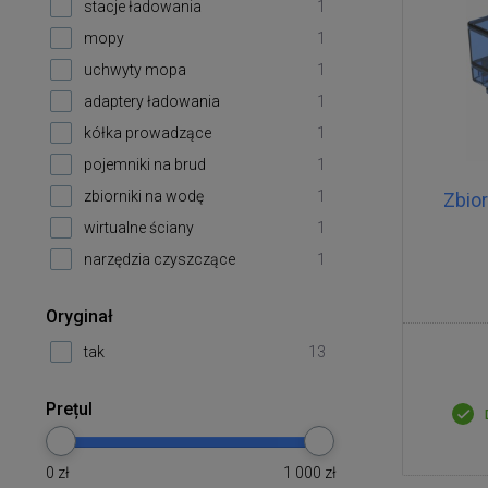
stacje ładowania
1
mopy
1
uchwyty mopa
1
adaptery ładowania
1
kółka prowadzące
1
pojemniki na brud
1
zbiorniki na wodę
1
Zbio
wirtualne ściany
1
narzędzia czyszczące
1
Oryginał
tak
13
Prețul
0
zł
1 000
zł