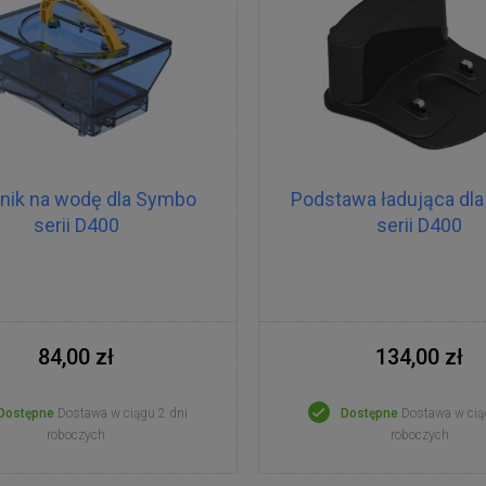
rnik na wodę dla Symbo
Podstawa ładująca dl
serii D400
serii D400
84,00 zł
134,00 zł
Dostępne
Dostawa w ciągu 2 dni
Dostępne
Dostawa w cią
roboczych
roboczych