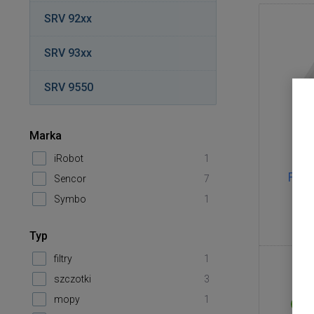
SRV 92xx
SRV 93xx
SRV 9550
Marka
iRobot
1
Filt
Sencor
7
Symbo
1
Typ
filtry
1
szczotki
3
mopy
1