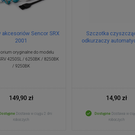
 akcesoriów Sencor SRX
Szczotka czyszczą
2001
odkurzaczy automaty
orium oryginalne do modelu
SRV 4250SL / 6250BK / 8250BK
/ 9250BK
149,90 zł
14,90 zł
Dostępne
Dostawa w ciągu 2 dni
Dostępne
Dostawa w cią
roboczych
roboczych