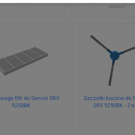
Dostępne
Dostawa w cią
roboczych
roboczych
esign filtr do Sencor SRV
Szczotki boczne do 
9250BK
SRV 9250BK - 2 s