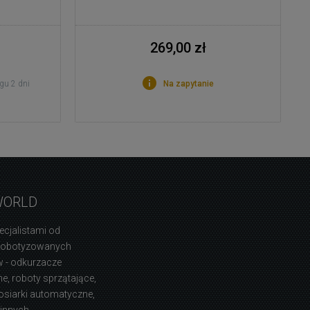
269,00 zł
gu 2 dni
Na zapytanie
WORLD
ecjalistami od
zrobotyzowanych
 - odkurzacze
, roboty sprzątające,
osiarki automatyczne,