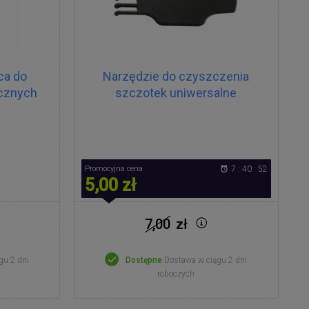
ca do
Narzędzie do czyszczenia
cznych
szczotek uniwersalne
Promocyjna cena
7 : 40 : 52
5,00 zł
7,00
zł
gu 2 dni
Dostępne
Dostawa w ciągu 2 dni
roboczych