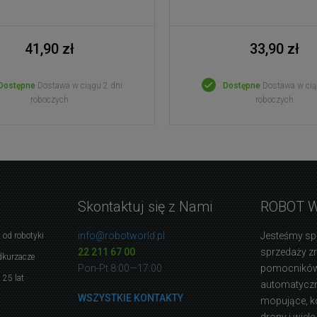
41,90 zł
33,90 zł
Dostępne
Dostawa w ciągu 2 dni
Dostępne
Dostawa w cią
roboczych
roboczych
Skontaktuj się z Nami
ROBOT 
info@robotworld.pl
Jesteśmy sp
 od robotyki
22 211 67 00
sprzedaży 
dkurzacze
Pon-Pt 8:00—17:00
pomocników
 25 lat
automatyczne
WSZYSTKIE KONTAKTY
mopujące, k