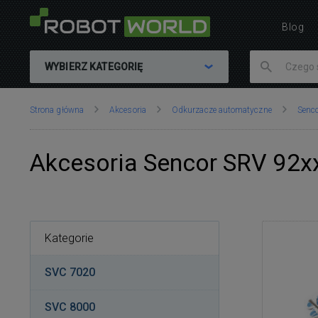
Blog
WYBIERZ KATEGORIĘ
Znajdujesz
Strona główna
Akcesoria
Odkurzacze automatyczne
Senc
się
tutaj:
Akcesoria Sencor SRV 92x
Kategorie
SVC 7020
SVC 8000