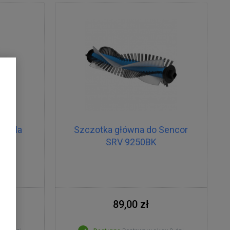
a dla
Szczotka główna do Sencor
BK
SRV 9250BK
89,00 zł