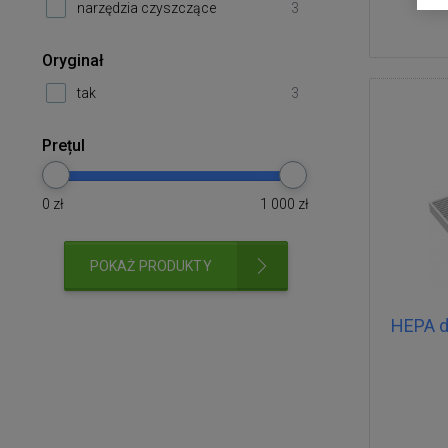
narzędzia czyszczące
3
Oryginał
tak
3
Prețul
0
zł
1 000
zł
POKAŻ PRODUKTY
HEPA d