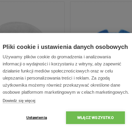
Pliki cookie i ustawienia danych osobowych
Używamy plików cookie do gromadzenia i analizowania
informacji o wydajności i korzystaniu z witryny, aby zapewnić
działanie funkcji mediów społecznościowych oraz w celu
r do Sencor SRV 1000SL
Tkanina do mopowani
ulepszania i personalizowania treści i reklam. Za zgodą
Sencor SRV 9250
użytkownika możemy również przekazywać określone dane
osobowe platformom marketingowym w celach marketingowych.
Dowiedz się więcej
7,99 zł
16,90 zł
Ustawienia
WŁĄCZ WSZYSTKO
Dostępne
Dostawa w ciągu 2 dni