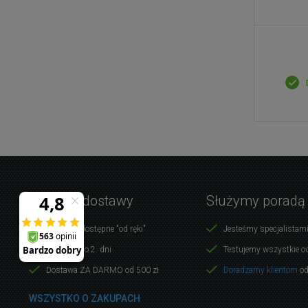
Warunki dostawy
Służymy poradą
Produkty dostępne "od ręki"
Jesteśmy specjalistami
Dostawa do 2. dni
Testujemy wszystkie o
Dostawa ZA DARMO od 500 zł
Doradzamy klientom
od
WSZYSTKO O ZAKUPACH