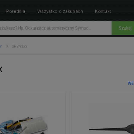
Poradnia
Wszystko o zakupach
Kontakt
Szukaj
or
SRV 92xx
x
WE