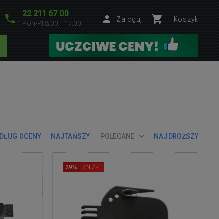
22 211 67 00
Zaloguj
Koszyk
Pon-Pt 8:00—17:00
DŁUG OCENY
NAJTAŃSZY
POLECANE
NAJDROŻSZY
29%
ZNIŻKI