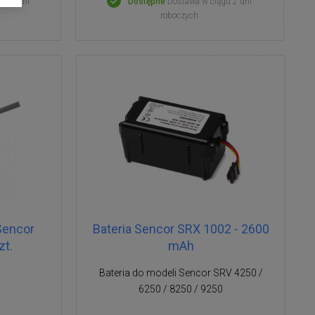
gu 2 dni
Dostępne
Dostawa w ciągu 2 dni
roboczych
Sencor
Bateria Sencor SRX 1002 - 2600
zt.
mAh
Bateria do modeli Sencor SRV 4250 /
6250 / 8250 / 9250