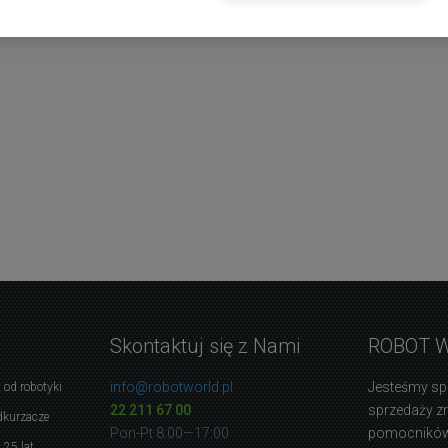
Skontaktuj się z Nami
ROBOT 
info@robotworld.pl
Jesteśmy sp
 od robotyki
22 211 67 00
sprzedaży 
dkurzacze
Pon-Pt 8:00—17:00
pomocników
 25 lat