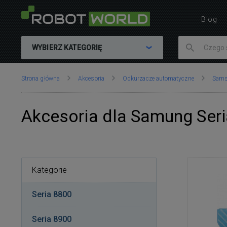
Blog
WYBIERZ KATEGORIĘ
Znajdujesz
Strona główna
Akcesoria
Odkurzacze automatyczne
Sam
się
tutaj:
Akcesoria dla Samung Seri
Kategorie
Seria 8800
Seria 8900