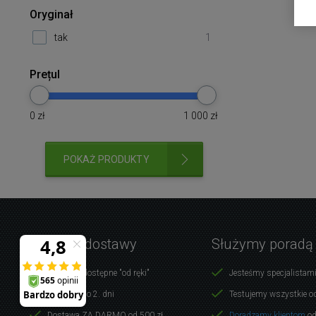
Oryginał
tak
1
Prețul
0
zł
1 000
zł
POKAŻ PRODUKTY
Warunki dostawy
Służymy poradą
Produkty dostępne "od ręki"
Jesteśmy specjalistami
Dostawa do 2. dni
Testujemy wszystkie o
Dostawa ZA DARMO od 500 zł
Doradzamy klientom
od