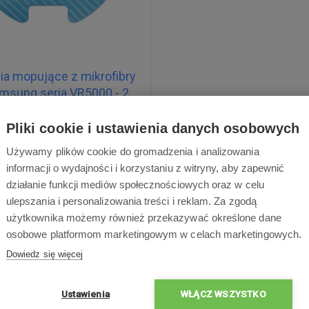
lia mopujące z mikrofibry
msung seria VR5000 - 2
szt
Pliki cookie i ustawienia danych osobowych
Używamy plików cookie do gromadzenia i analizowania
informacji o wydajności i korzystaniu z witryny, aby zapewnić
działanie funkcji mediów społecznościowych oraz w celu
66,49 zł
ulepszania i personalizowania treści i reklam. Za zgodą
użytkownika możemy również przekazywać określone dane
Dostępne
Dostawa w ciągu 2 dni
osobowe platformom marketingowym w celach marketingowych.
roboczych
Dowiedz się więcej
Ustawienia
WŁĄCZ WSZYSTKO