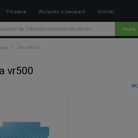
Poradnia
Wszystko o zakupach
Kontakt
Szukaj
sung
Seria VR5000
a vr500
WE