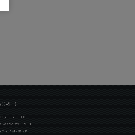
WORLD
ecjalistami od
zrobotyzowanych
 - odkurzacze