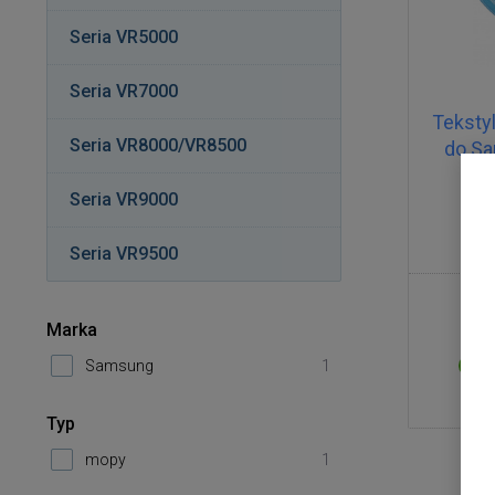
Seria VR5000
Seria VR7000
Teksty
Seria VR8000/VR8500
do Sa
Seria VR9000
Seria VR9500
Marka
Samsung
1
Typ
mopy
1