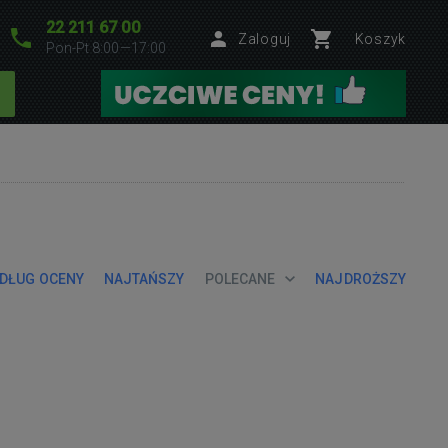
22 211 67 00
Zaloguj
Koszyk
Pon-Pt 8:00—17:00
DŁUG OCENY
NAJTAŃSZY
POLECANE
NAJDROŻSZY