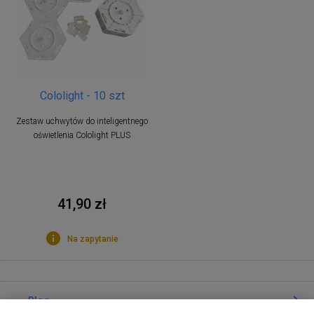
Cololight - 10 szt
Zestaw uchwytów do inteligentnego
oświetlenia Cololight PLUS
41,90 zł
Na zapytanie
Blog