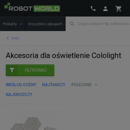
Produkty
Wszystko o zakupach
Wróć
Akcesoria dla oświetlenie Cololight
FILTROWAĆ
WEDŁUG OCENY
NAJTAŃSZY
POLECANE
NAJDROŻSZY