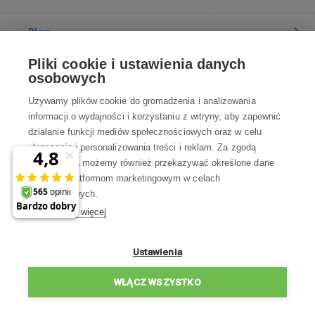
Blog
Pliki cookie i ustawienia danych
Poradnia
osobowych
Używamy plików cookie do gromadzenia i analizowania
Wszystko o zakupach
informacji o wydajności i korzystaniu z witryny, aby zapewnić
działanie funkcji mediów społecznościowych oraz w celu
ulepszania i personalizowania treści i reklam. Za zgodą
Kontakt
użytkownika możemy również przekazywać określone dane
osobowe platformom marketingowym w celach
Skontaktuj się z Nami
marketingowych.
Dowiedz się więcej
info@robotworld.pl
22 211 67 00
Pon-Pt 8:00—17:00
Ustawienia
WSZYSTKIE KONTAKTY
WŁĄCZ WSZYSTKO