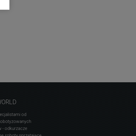
WORLD
ecjalistami od
zrobotyzowanych
 - odkurzacze
, roboty sprzątające,