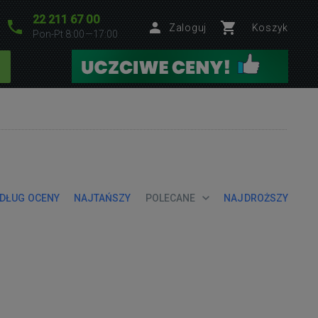
22 211 67 00
Zaloguj
Koszyk
Pon-Pt 8:00—17:00
DŁUG OCENY
NAJTAŃSZY
POLECANE
NAJDROŻSZY