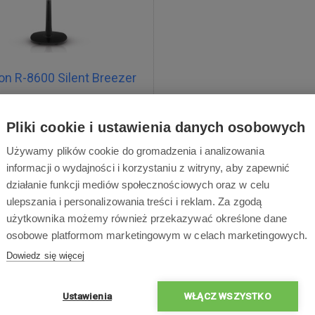
n R-8600 Silent Breezer
or stojący - bardzo cicha praca
, pobór mocy tylko 28 W, 26
Pliki cookie i ustawienia danych osobowych
i, podwójny rząd łopatek (5+5),
Używamy plików cookie do gromadzenia i analizowania
cja pozioma 90°, regulowana
informacji o wydajności i korzystaniu z witryny, aby zapewnić
wysokość 115-135 cm
działanie funkcji mediów społecznościowych oraz w celu
ulepszania i personalizowania treści i reklam. Za zgodą
użytkownika możemy również przekazywać określone dane
osobowe platformom marketingowym w celach marketingowych.
494,00 zł
Dowiedz się więcej
Przyjmujemy przedsprzedaż
Ustawienia
WŁĄCZ WSZYSTKO