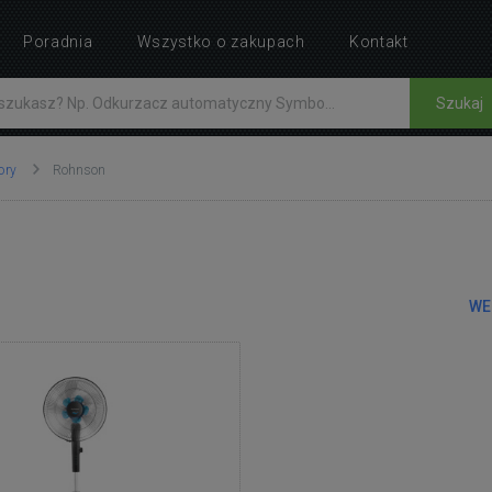
Poradnia
Wszystko o zakupach
Kontakt
Szukaj
ory
Rohnson
WE