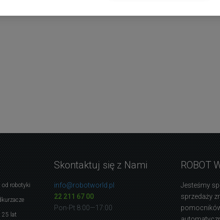
Skontaktuj się z Nami
ROBOT 
info@robotworld.pl
Jesteśmy sp
 od robotyki
22 211 67 00
sprzedaży 
dkurzacze
Pon-Pt 8:00—17:00
pomocników
 25 lat
automatyczne