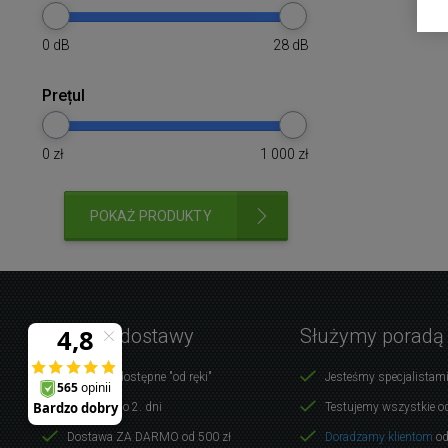
0
dB
28
dB
Prețul
0
zł
1 000
zł
POKAŻ PRODUKTY
Warunki dostawy
Służymy poradą
Produkty dostępne "od ręki"
Jesteśmy specjalistami
Dostawa do 2. dni
Testujemy wszystkie o
Dostawa ZA DARMO od 500 zł
Doradzamy klientom
od