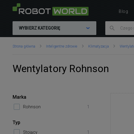
Blog
WYBIERZ KATEGORIĘ
Znajdujesz
Strona główna
Inteligentne zdrowie
Klimatyzacja
Wentylat
się
tutaj:
Wentylatory Rohnson
Marka
Rohnson
1
Typ
Stojący
1