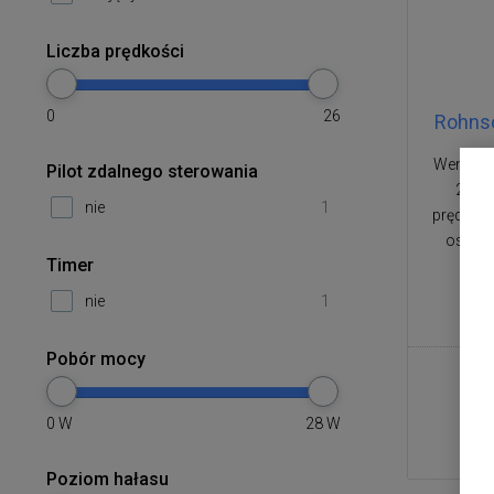
Liczba prędkości
0
26
Rohnso
Wentylat
Pilot zdalnego sterowania
28 dB
nie
1
prędkośc
oscyla
Timer
nie
1
Pobór mocy
0
W
28
W
Poziom hałasu