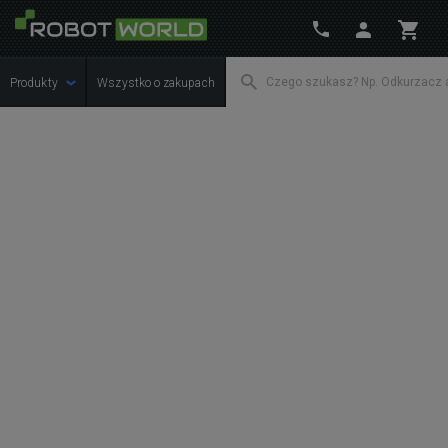
Produkty
Wszystko o zakupach
Warunki sprzedaży
1. POSTANOWIENIA OGÓLNE
1.1. Sklep Internetowy dostępny pod adresem internetowym
www.robotworld.pl prowadzony jest przez spółkę RobotWorld
s.r.o. posiadającą: adres miejsca wykonywania działalności i
adres do doręczeń: Běloveská 944 , 547 01 Náchod Czeska
Republika, NIP CZ49813366, REGON 49813366, adres poczty
elektronicznej: info@robotworld.pl, numer telefonu: 222116700.
1.2. Niniejszy Regulamin skierowany jest zarówno do