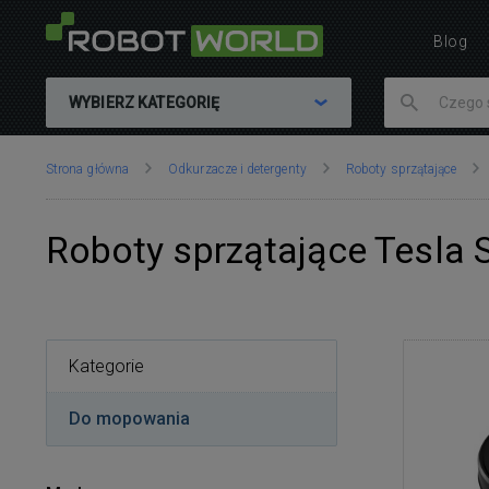
Blog
WYBIERZ KATEGORIĘ
Znajdujesz
Strona główna
Odkurzacze i detergenty
Roboty sprzątające
się
tutaj:
Roboty sprzątające Tesla 
Kategorie
Do mopowania