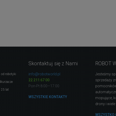
Skontaktuj się z Nami
ROBOT 
info@robotworld.pl
Jesteśmy sp
 od robotyki
22 211 67 00
sprzedaży 
dkurzacze
Pon-Pt 8:00—17:00
pomocników
 25 lat
automatyczne
WSZYSTKIE KONTAKTY
mopujące, k
drony i wiele
WSZYSTKO 