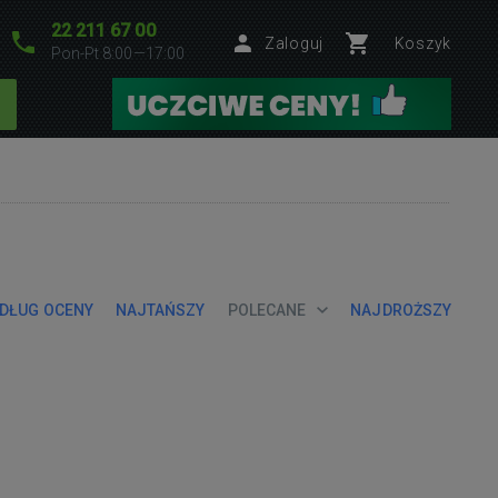
22 211 67 00
Zaloguj
Koszyk
Pon-Pt 8:00—17:00
DŁUG OCENY
NAJTAŃSZY
POLECANE
NAJDROŻSZY