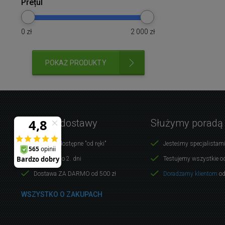
Prețul
0
zł
2 000
zł
POKAŻ PRODUKTY
Warunki dostawy
Służymy poradą
Produkty dostępne "od ręki"
Jesteśmy specjalistami
Dostawa do 2. dni
Testujemy wszystkie o
Dostawa ZA DARMO od 500 zł
Doradzamy klientom
od
WSZYSTKO O ZAKUPACH