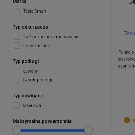
Marka
Tesla Smart
1
Typ odkurzacza
Tesl
2w1 odkurzanie i mopowanie
1
do odkurzania
1
Funkcja
laserowa
Typ podłogi
ssania d
dywany
1
twarde podłogi
1
Typ nawigacji
laserowa
1
Maksymalna powierzchnia
N