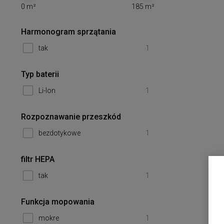
0
m²
185
m²
Harmonogram sprzątania
tak
1
Typ baterii
Li-Ion
1
Rozpoznawanie przeszkód
bezdotykowe
1
filtr HEPA
tak
1
Funkcja mopowania
mokre
1