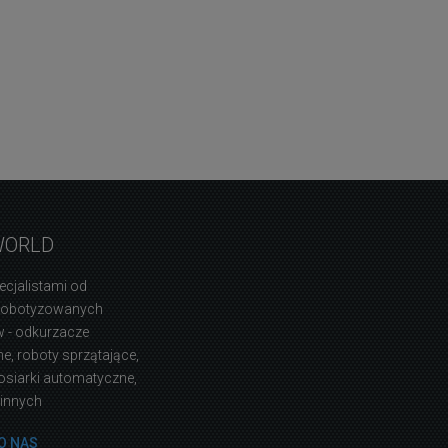
WORLD
ecjalistami od
zrobotyzowanych
 - odkurzacze
, roboty sprzątające,
osiarki automatyczne,
 innych
O NAS