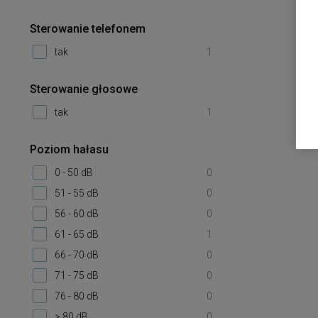
Sterowanie telefonem
tak
1
Sterowanie głosowe
tak
1
Poziom hałasu
0 - 50 dB
0
51 - 55 dB
0
56 - 60 dB
0
61 - 65 dB
1
66 - 70 dB
0
71 - 75 dB
0
76 - 80 dB
0
> 80 dB
0