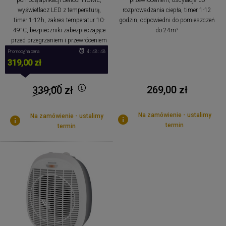
wyświetlacz LED z temperaturą,
rozprowadzania ciepła, timer 1-12
timer 1-12h, zakres temperatur 10-
godzin, odpowiedni do pomieszczeń
49°C, bezpieczniki zabezpieczające
do 24m²
przed przegrzaniem i przewróceniem
Promocyjna cena
4 : 48 : 48
319,00 zł
269,00 zł
339,00
zł
Na zamówienie - ustalimy
Na zamówienie - ustalimy
termin
termin