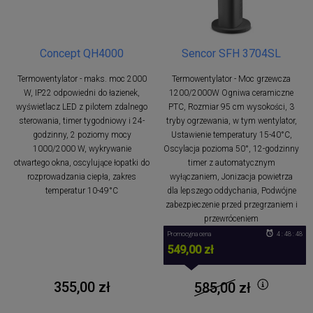
Concept QH4000
Sencor SFH 3704SL
Termowentylator - maks. moc 2000
Termowentylator - Moc grzewcza
W, IP22 odpowiedni do łazienek,
1200/2000W Ogniwa ceramiczne
wyświetlacz LED z pilotem zdalnego
PTC, Rozmiar 95 cm wysokości, 3
sterowania, timer tygodniowy i 24-
tryby ogrzewania, w tym wentylator,
godzinny, 2 poziomy mocy
Ustawienie temperatury 15-40°C,
1000/2000 W, wykrywanie
Oscylacja pozioma 50°, 12-godzinny
otwartego okna, oscylujące łopatki do
timer z automatycznym
rozprowadzania ciepła, zakres
wyłączaniem, Jonizacja powietrza
temperatur 10-49°C
dla lepszego oddychania, Podwójne
zabezpieczenie przed przegrzaniem i
przewróceniem
Promocyjna cena
4 : 48 : 48
549,00 zł
355,00 zł
585,00
zł