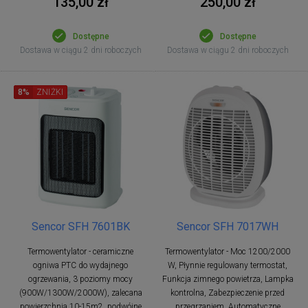
135,00 zł
250,00 zł
Dostępne
Dostępne
Dostawa w ciągu 2 dni roboczych
Dostawa w ciągu 2 dni roboczych
8%
ZNIŻKI
Sencor SFH 7601BK
Sencor SFH 7017WH
Termowentylator - ceramiczne
Termowentylator - Moc 1200/2000
ogniwa PTC do wydajnego
W, Płynnie regulowany termostat,
ogrzewania, 3 poziomy mocy
Funkcja zimnego powietrza, Lampka
(900W/1300W/2000W), zalecana
kontrolna, Zabezpieczenie przed
powierzchnia 10-15m2, podwójne
przegrzaniem, Automatyczne