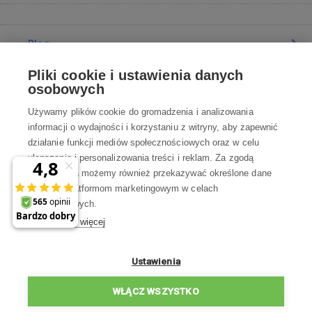
Blog
Pliki cookie i ustawienia danych
Poradnia
osobowych
Używamy plików cookie do gromadzenia i analizowania
Wszystko o zakupach
informacji o wydajności i korzystaniu z witryny, aby zapewnić
działanie funkcji mediów społecznościowych oraz w celu
ulepszania i personalizowania treści i reklam. Za zgodą
Kontakt
użytkownika możemy również przekazywać określone dane
osobowe platformom marketingowym w celach
Skontaktuj się z Nami
marketingowych.
Dowiedz się więcej
info@robotworld.pl
22 211 67 00
Pon-Pt 8:00—17:00
Ustawienia
WSZYSTKIE KONTAKTY
WŁĄCZ WSZYSTKO