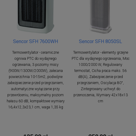
Sencor SFH 7600WH
Sencor SFH 8050SL
Termowentylator - ceramiczne
Termowentylator - elementy grzejne
ogniwa PTC do wydajnego
PTC dla wydajnego ogrzewania, Moc
ogrzewania, 3 poziomy mocy
1000/2000 W, Regulowany
(900W/1300W/2000W), zalecana
termostat, Cicha praca maks. 56
powierzchnia 10-15m2, podwójne
dB(A), Zabezpieczenie przed
zabezpieczenie przed przegrzaniem,
przegrzaniem, Oscylacja 80°,
automatyczne wyłączanie przy
Zintegrowany uchwyt do
przewróceniu, maksymalny poziom
przenoszenia, Wymiary 42x18x13
hałasu 60 dB, kompaktowe wymiary
cm
16,4x12,3x23,1 cm, waga 1,35 kg