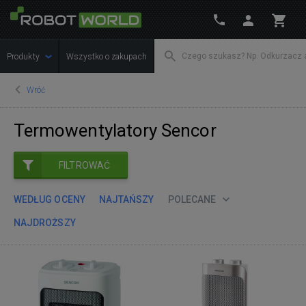
Produkty
Wszystko o zakupach
Wróć
Termowentylatory Sencor
FILTROWAĆ
WEDŁUG OCENY
NAJTAŃSZY
POLECANE
NAJDROŻSZY