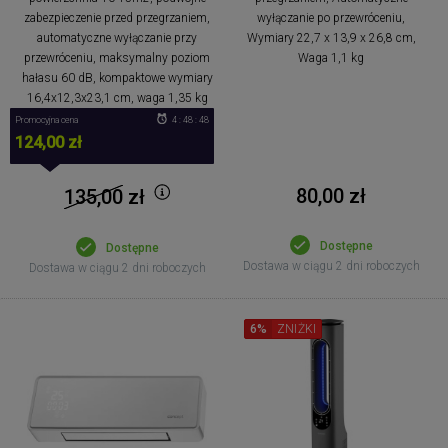
zabezpieczenie przed przegrzaniem,
wyłączanie po przewróceniu,
automatyczne wyłączanie przy
Wymiary 22,7 x 13,9 x 26,8 cm,
przewróceniu, maksymalny poziom
Waga 1,1 kg
hałasu 60 dB, kompaktowe wymiary
16,4x12,3x23,1 cm, waga 1,35 kg
Promocyjna cena
4 : 48 : 48
124,00 zł
80,00 zł
135,00
zł
Dostępne
Dostępne
Dostawa w ciągu 2 dni roboczych
Dostawa w ciągu 2 dni roboczych
6%
ZNIŻKI