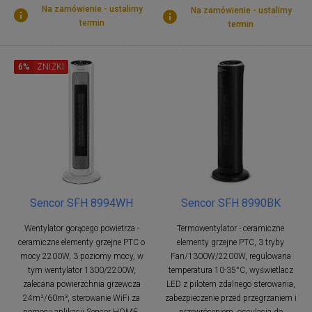
Na zamówienie - ustalimy
Na zamówienie - ustalimy
termin
termin
6%
ZNIŻKI
Sencor SFH 8994WH
Sencor SFH 8990BK
Wentylator gorącego powietrza -
Termowentylator - ceramiczne
ceramiczne elementy grzejne PTC o
elementy grzejne PTC, 3 tryby
mocy 2200W, 3 poziomy mocy, w
Fan/1300W/2200W, regulowana
tym wentylator 1300/2200W,
temperatura 10-35°C, wyświetlacz
zalecana powierzchnia grzewcza
LED z pilotem zdalnego sterowania,
24m²/60m³, sterowanie WiFi za
zabezpieczenie przed przegrzaniem i
pomocą aplikacji Sencor HOME,
przewróceniem, oscylacja do