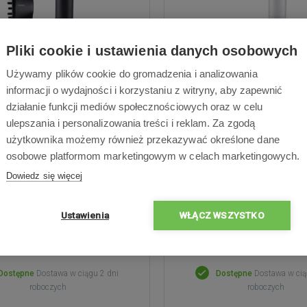
Pliki cookie i ustawienia danych osobowych
Używamy plików cookie do gromadzenia i analizowania
r ZHD9004 Plasma Care
Zelmer ZHD9001 Pro E
informacji o wydajności i korzystaniu z witryny, aby zapewnić
k BLDC 1600 W, 3 ustawienia
Silnik BLDC 1600 W, 2 st
działanie funkcji mediów społecznościowych oraz w celu
tury, 2 prędkości, Ion-Plasma
temperatury, 2 prędkości, pod
ulepszania i personalizowania treści i reklam. Za zgodą
Care chroni włosy przed
LED (kolor zależy od temp
użytkownika możemy również przekazywać określone dane
zowaniem się i przesuszeniem,
osobowe platformom marketingowym w celach marketingowych.
wyświetlacz LED
Dowiedz się więcej
Ustawienia
WŁĄCZ WSZYSTKO
405,00 zł
355,00 zł
Dostępne
Dostawa w ciągu 2 dni
Dostępne
Dostawa w cią
roboczych
roboczych