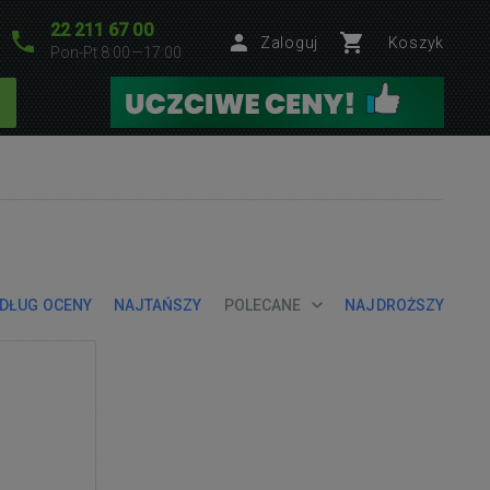
22 211 67 00
Zaloguj
Koszyk
Pon-Pt 8:00—17:00
DŁUG OCENY
NAJTAŃSZY
POLECANE
NAJDROŻSZY