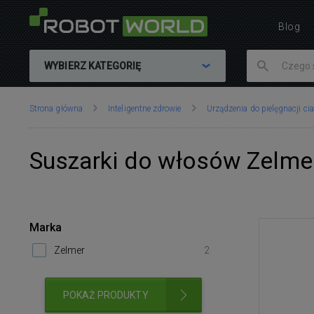
Blog
WYBIERZ KATEGORIĘ
Znajdujesz
Strona główna
Inteligentne zdrowie
Urządzenia do pielęgnacji cia
się
tutaj:
Suszarki do włosów Zelme
Marka
Zelmer
2
POKAŻ PRODUKTY