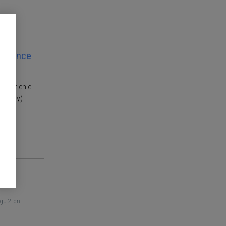
legance
opnie
świetlenie
eratury)
gu 2 dni