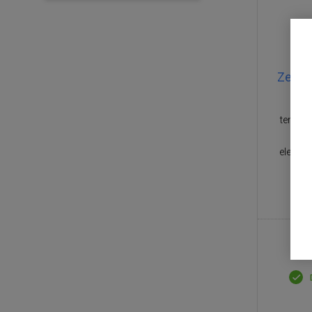
Zelme
Silni
tempera
elektry