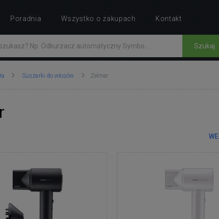
Poradnia
Wszystko o zakupach
Kontakt
Szukaj
ła
Suszarki do włosów
Zelmer
r
WE