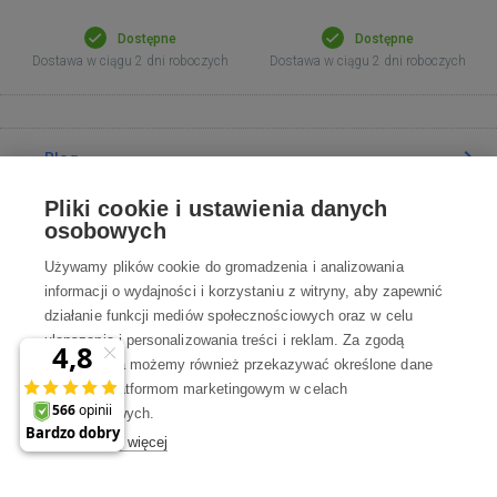
Dostępne
Dostępne
Dostawa w ciągu 2 dni roboczych
Dostawa w ciągu 2 dni roboczych
Blog
Pliki cookie i ustawienia danych
Poradnia
osobowych
Używamy plików cookie do gromadzenia i analizowania
Wszystko o zakupach
informacji o wydajności i korzystaniu z witryny, aby zapewnić
działanie funkcji mediów społecznościowych oraz w celu
ulepszania i personalizowania treści i reklam. Za zgodą
Kontakt
użytkownika możemy również przekazywać określone dane
osobowe platformom marketingowym w celach
Skontaktuj się z Nami
marketingowych.
Dowiedz się więcej
info@robotworld.pl