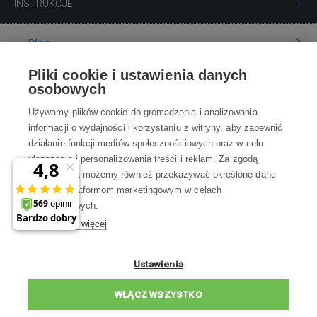
INSTRUKCJE
Blog
Pliki cookie i ustawienia danych
Poradnia
osobowych
Używamy plików cookie do gromadzenia i analizowania
Wszystko o zakupach
informacji o wydajności i korzystaniu z witryny, aby zapewnić
działanie funkcji mediów społecznościowych oraz w celu
ulepszania i personalizowania treści i reklam. Za zgodą
Kontakt
użytkownika możemy również przekazywać określone dane
osobowe platformom marketingowym w celach
Skontaktuj się z Nami
marketingowych.
Dowiedz się więcej
info@robotworld.pl
×
A może zniżka 35 zł
22 211 67 00
Pon-Pt 8:00—17:00
Ustawienia
na pierwsze zakupy?
WSZYSTKIE KONTAKTY
WŁĄCZ WSZYSTKO
Chcę zniżkę