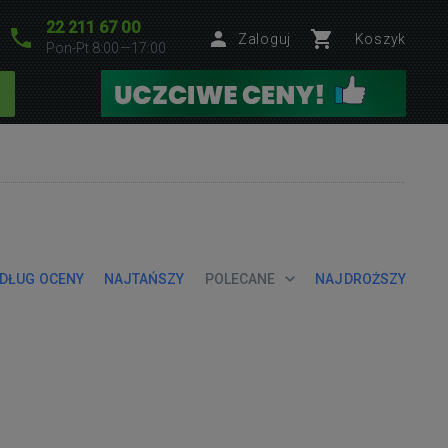
22 211 67 00
Zaloguj
Koszyk
Pon-Pt 8:00—17:00
DŁUG OCENY
NAJTAŃSZY
POLECANE
NAJDROŻSZY