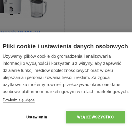
Bosch MES25A0
irówka do owoców i warzyw,
Pliki cookie i ustawienia danych osobowych
nika 700 W, Dwa poziomy mocy,
Używamy plików cookie do gromadzenia i analizowania
ożna myć w zmywarce
informacji o wydajności i korzystaniu z witryny, aby zapewnić
cena
7 : 49 : 19
działanie funkcji mediów społecznościowych oraz w celu
0 zł
ulepszania i personalizowania treści i reklam. Za zgodą
użytkownika możemy również przekazywać określone dane
599,00
zł
osobowe platformom marketingowym w celach marketingowych.
Dowiedz się więcej
Dostępne
Dostawa w ciągu 2 dni
roboczych
Ustawienia
WŁĄCZ WSZYSTKO