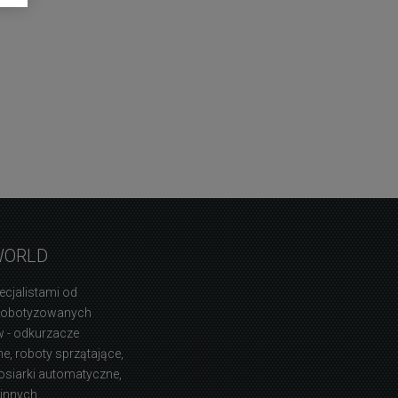
WORLD
ecjalistami od
zrobotyzowanych
 - odkurzacze
, roboty sprzątające,
osiarki automatyczne,
 innych