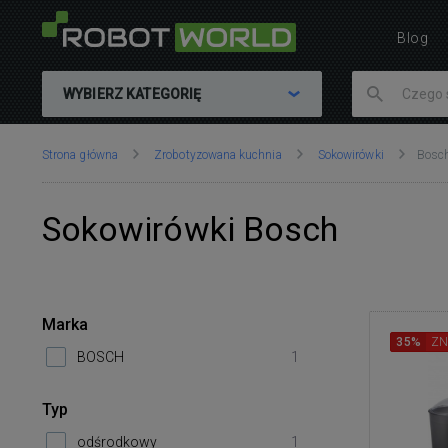
Blog
WYBIERZ KATEGORIĘ
Znajdujesz
Strona główna
Zrobotyzowana kuchnia
Sokowirówki
Bosc
się
tutaj:
Sokowirówki Bosch
Marka
35%
ZN
BOSCH
1
Typ
odśrodkowy
1