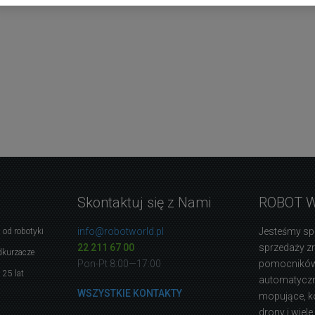
Skontaktuj się z Nami
ROBOT 
info@robotworld.pl
Jesteśmy sp
 od robotyki
22 211 67 00
sprzedaży 
dkurzacze
Pon-Pt 8:00—17:00
pomocników
 25 lat
automatyczne
WSZYSTKIE KONTAKTY
mopujące, k
drony i wiele