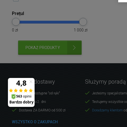
Prețul
0
zł
1 000
zł
POKAŻ PRODUKTY
Warunki dostawy
Służymy poradą
Produkty dostępne "od ręki"
Jesteśmy specjalistami
Dostawa do 2. dni
Testujemy wszystkie o
Dostawa ZA DARMO od 500 zł
Doradzamy klientom
od
WSZYSTKO O ZAKUPACH