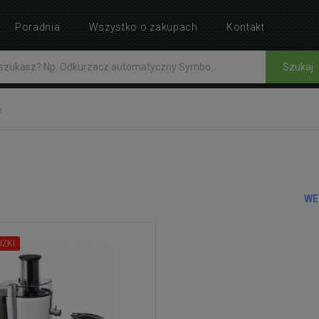
Poradnia
Wszystko o zakupach
Kontakt
Szukaj
h
WE
IŻKI