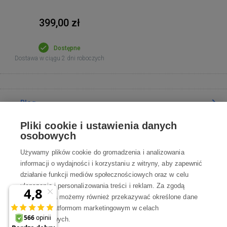
399,00 zł
Dostępne
Dostawa w ciągu 2 dni roboczych
Blog
Pliki cookie i ustawienia danych
Poradnia
osobowych
Używamy plików cookie do gromadzenia i analizowania
Wszystko o zakupach
informacji o wydajności i korzystaniu z witryny, aby zapewnić
działanie funkcji mediów społecznościowych oraz w celu
ulepszania i personalizowania treści i reklam. Za zgodą
Kontakt
użytkownika możemy również przekazywać określone dane
osobowe platformom marketingowym w celach
Skontaktuj się z Nami
marketingowych.