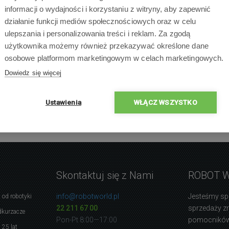
informacji o wydajności i korzystaniu z witryny, aby zapewnić
działanie funkcji mediów społecznościowych oraz w celu
ulepszania i personalizowania treści i reklam. Za zgodą
użytkownika możemy również przekazywać określone dane
osobowe platformom marketingowym w celach marketingowych.
Dowiedz się więcej
Ustawienia
WŁĄCZ WSZYSTKO
Skontaktuj się z Nami
ROBOT 
info@robotworld.pl
Jesteśmy sp
 od robotyki
22 211 67 00
sprzedaży 
dkurzacze
Pon-Pt 8:00—17:00
pomocników
 25 lat