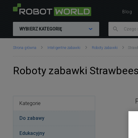
Blog
WYBIERZ KATEGORIĘ
Znajdujesz
Strona główna
Inteligentne zabawki
Roboty zabawki
Straw
się
tutaj:
Roboty zabawki Strawbee
Kategorie
Do zabawy
Edukacyjny