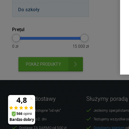
Do szkoły
Prețul
0
zł
15 000
zł
POKAŻ PRODUKTY
Warunki dostawy
Służymy poradą
Produkty dostępne "od ręki"
Jesteśmy specjalistami
Dostawa do 2. dni
Testujemy wszystkie o
Dostawa ZA DARMO od 500 zł
Doradzamy klientom
od