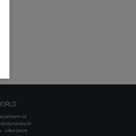
WORLD
ecjalistami od
zrobotyzowanych
 - odkurzacze