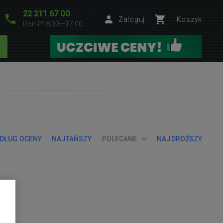
22 211 67 00
Zaloguj
Koszyk
Pon-Pt 8:00—17:00
DŁUG OCENY
NAJTAŃSZY
POLECANE
NAJDROŻSZY