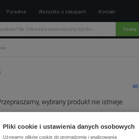
Poradnia
Wszystko o zakupach
Kontakt
Szukaj
bees
s
WE
Przepraszamy, wybrany produkt nie istnieje.
Pliki cookie i ustawienia danych osobowych
Używamy plików cookie do gromadzenia i analizowania