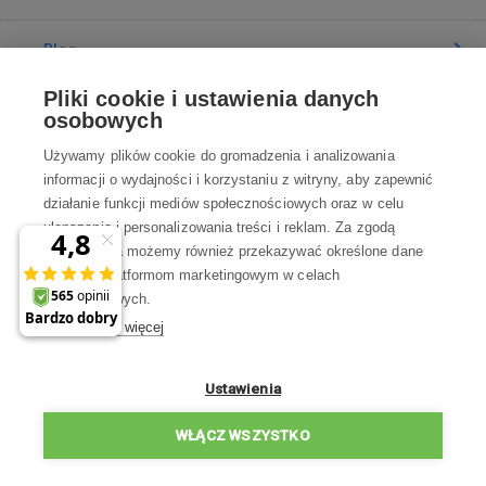
Blog
Pliki cookie i ustawienia danych
Poradnia
osobowych
Używamy plików cookie do gromadzenia i analizowania
Wszystko o zakupach
informacji o wydajności i korzystaniu z witryny, aby zapewnić
działanie funkcji mediów społecznościowych oraz w celu
ulepszania i personalizowania treści i reklam. Za zgodą
Kontakt
użytkownika możemy również przekazywać określone dane
osobowe platformom marketingowym w celach
Skontaktuj się z Nami
marketingowych.
Dowiedz się więcej
info@robotworld.pl
22 211 67 00
Pon-Pt 8:00—17:00
Ustawienia
WSZYSTKIE KONTAKTY
WŁĄCZ WSZYSTKO