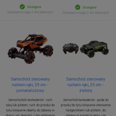
Dostępne
Dostępne
Dostawa w ciągu 2 dni roboczych
Dostawa w ciągu 2 dni roboczych
Samochód sterowany
Samochód sterowany
ruchem ręki, 29 cm -
ruchem ręki, 25 cm -
pomarańczowy
zielony
Samochodzik kaskaderski - ruch
Samochód kaskaderski - jazda do
ręką lub pilotem, ruch do przodu/do
przodu/do tyłu/skręcanie sterowanie
tyłu/skręcanie idealny do zabawy w
nadgarstkiem lub pilotem, do
domu i na zewnątrz, czas ładowania
zabawy w pomieszczeniu i na