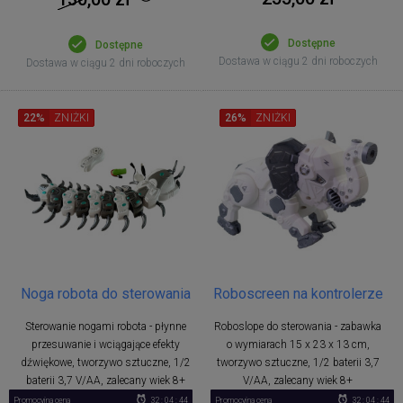
Dostępne
Dostępne
Dostawa w ciągu 2 dni roboczych
Dostawa w ciągu 2 dni roboczych
22%
ZNIŻKI
26%
ZNIŻKI
Noga robota do sterowania
Roboscreen na kontrolerze
Sterowanie nogami robota - płynne
Roboslope do sterowania - zabawka
przesuwanie i wciągające efekty
o wymiarach 15 x 23 x 13 cm,
dźwiękowe, tworzywo sztuczne, 1/2
tworzywo sztuczne, 1/2 baterii 3,7
baterii 3,7 V/AA, zalecany wiek 8+
V/AA, zalecany wiek 8+
Promocyjna cena
32 : 04 : 43
Promocyjna cena
32 : 04 : 43