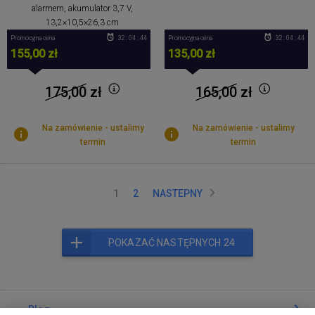
alarmem, akumulator 3,7 V,
13,2×10,5×26,3 cm
Promocyjna cena
32 : 04 : 43
Promocyjna cena
32 : 04 : 43
155,00 zł
135,00 zł
175,00
zł
165,00
zł
Na zamówienie - ustalimy
Na zamówienie - ustalimy
termin
termin
1
2
NASTEPNY
POKAZAĆ NASTĘPNYCH 24
Blog