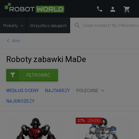
Produkty
Wszystko o zakupach
Wróć
Roboty zabawki MaDe
FILTROWAĆ
WEDŁUG OCENY
NAJTAŃSZY
POLECANE
NAJDROŻSZY
27%
ZNIŻKI