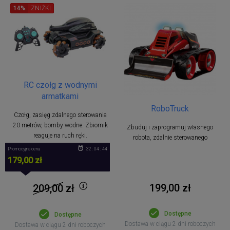
14%
ZNIŻKI
RC czołg z wodnymi
armatkami
RoboTruck
Czołg, zasięg zdalnego sterowania
20 metrów, bomby wodne. Zbiornik
Zbuduj i zaprogramuj własnego
reaguje na ruch ręki.
robota, zdalnie sterowanego
Promocyjna cena
32 : 04 : 43
179,00 zł
199,00 zł
209,00
zł
Dostępne
Dostępne
Dostawa w ciągu 2 dni roboczych
Dostawa w ciągu 2 dni roboczych