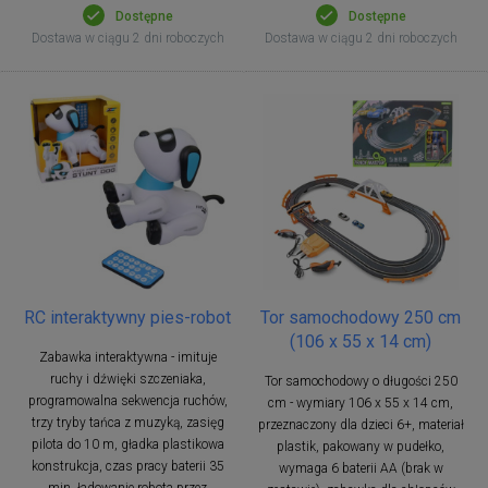
Dostępne
Dostępne
Dostawa w ciągu 2 dni roboczych
Dostawa w ciągu 2 dni roboczych
RC interaktywny pies-robot
Tor samochodowy 250 cm
(106 x 55 x 14 cm)
Zabawka interaktywna - imituje
ruchy i dźwięki szczeniaka,
Tor samochodowy o długości 250
programowalna sekwencja ruchów,
cm - wymiary 106 x 55 x 14 cm,
trzy tryby tańca z muzyką, zasięg
przeznaczony dla dzieci 6+, materiał
pilota do 10 m, gładka plastikowa
plastik, pakowany w pudełko,
konstrukcja, czas pracy baterii 35
wymaga 6 baterii AA (brak w
min, ładowanie robota przez