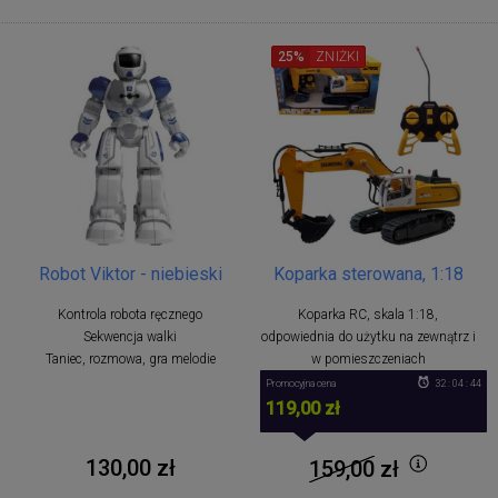
25%
ZNIŻKI
Robot Viktor - niebieski
Koparka sterowana, 1:18
Kontrola robota ręcznego
Koparka RC, skala 1:18,
Sekwencja walki
odpowiednia do użytku na zewnątrz i
Taniec, rozmowa, gra melodie
w pomieszczeniach
Promocyjna cena
32 : 04 : 43
119,00 zł
130,00 zł
159,00
zł