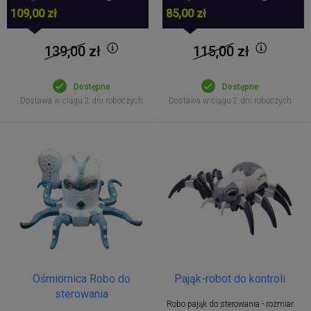
109,00 zł
85,00 zł
139,00
zł
115,00
zł
Dostępne
Dostępne
Dostawa w ciągu 2 dni roboczych
Dostawa w ciągu 2 dni roboczych
Ośmiornica Robo do
Pająk-robot do kontroli
sterowania
Robo pająk do sterowania - rozmiar