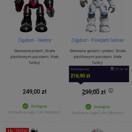
Zigybot - Hektor
Zigybot - Policjant Guliver
Sterowanie pilotem, Strzela
Sterowanie gestami i pilotem, Strzela
plastikowymi pociskami, Wiele
plastikowymi pociskami, Wiele
funkcji
funkcji
Promocyjna cena
32 : 04 : 43
216,90 zł
249,00 zł
299,00
zł
Dostępne
Dostępne
Dostawa w ciągu 2 dni roboczych
Dostawa w ciągu 2 dni roboczych
1%
ZNIŻKI