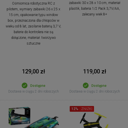
zabawki 30 x 28 x 10 cm, materiał
Ośmiornica robotyczna RC z
plastik, bateria 1/2 Pack 3,7V/AA,
pilotem, wymiary zabawki 26 x 25 x
zalecany wiek 8+
15 cm, opakowanie typu window
box, przeznaczona dla chłopców w
wieku od 8 lat, zasilanie baterią 3,7 V,
baterie do kontrolera nie są
dołączone, materiał: tworzywo
sztuczne
129,00 zł
119,00 zł
Dostępne
Dostępne
Dostawa w ciągu 2 dni roboczych
Dostawa w ciągu 2 dni roboczych
12%
ZNIŻKI