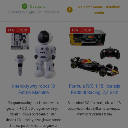
Dostępne
Na zamówienie - ustalimy
Dostawa w ciągu 2 dni roboczych
termin
11%
ZNIŻKI
18%
ZNIŻKI
Interaktywny robot IQ
Formuła R/C 1:18, licencja
Future Machine
Redbull Racing, 2,4 GHz
Programowalny robot - sterowanie
Samochód RC - formuła, skala 1:18,
gestami + DO, 50 programowalnych
odpowiedni do użytku na zewnątrz i
działań, głowa obracana o 180°,
wewnątrz pomieszczeń
dioda LED + efekty dźwiękowe, taniec
i śpiew po dotknięciu, zegarek z