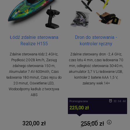
Łódź zdalnie sterowana
Dron do sterowania -
Realize H155
kontroler ręczny
Zdalnie sterowana łódź 2.4GHz,
Zdalnie sterowany dron - 2,4 GHz,
Prędkość 20-28 km/h, Zasięg
czas lotu 4 min, czas ładowania 70
zdalnego sterowania 150 m,
min, odległość sterowania 30-40 m,
Akumulator 7.4V 600mAh, Czas
akumulator 3,7 V Li ładowanie USB,
ładowania 180 minut, Czas rejsu do
kontroler 2 baterie AAA 1,5 V,
20 minut, Oświetlenie LED,
zalecany wiek 14+
Wodoodporny kadłub z tworzywa
ABS
Promocyjna cena
32 : 04 : 43
225,00 zł
320,00 zł
255,00
zł