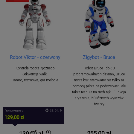
Robot Viktor - czerwony
Zigybot - Bruce
Kontrola robota ręcznego
Robot Bruce - do 50
Sekwencja walki
programowalnych działań, Bruce
Taniec, rozmowa, gra melodie
może być sterowany nie tylko za
pomocą pilota na podczerwień, ale
także reaguje na ruch ręki! Funkcja
słyszenia, 20 różnych wyrazów
twarzy
Promocyjna cena
32 : 04 : 43
129,00 zł
255,00 zł
130,00
zł