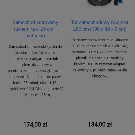
Samochód sterowany
Tor samochodowy Ósemka
ruchem ręki, 25 cm -
280 cm (100 x 48 x 9 cm)
niebieski
Tor samochodowy ósemka - długość
280 cm, samochodzik w skali 1:43,
Samochód kaskaderski - jazda do
wymiary 100 x 48 x 9 cm, materiał
przodu/do tyłu/skręcanie.
plastik, dla dzieci 6+, zasilany
sterowanie nadgarstkiem lub
kablem USB, w zestawie adapter,
pilotem, do zabawy w
pakowany w pudełko, zabawka dla
pomieszczeniu i na zewnątrz, czas
chłopców
ładowania 3 godziny, czas pracy
baterii 25 minut, skala 1:15,
częstotliwość 2,4 GHz, prędkość 12
km/h, zasięg 25 m,
174,00 zł
184,00 zł