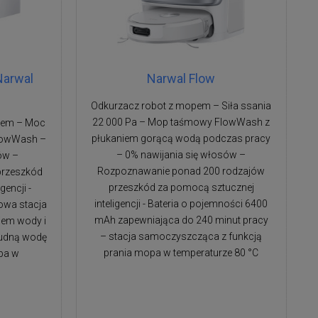
Narwal
Narwal Flow
Odkurzacz robot z mopem – Siła ssania
22 000 Pa – Mop taśmowy FlowWash z
pem – Moc
płukaniem gorącą wodą podczas pracy
lowWash –
– 0% nawijania się włosów –
ów –
Rozpoznawanie ponad 200 rodzajów
przeszkód
przeszkód za pomocą sztucznej
gencji -
inteligencji - Bateria o pojemności 6400
owa stacja
mAh zapewniająca do 240 minut pracy
iem wody i
– stacja samoczyszcząca z funkcją
rudną wodę
prania mopa w temperaturze 80 °C
pa w