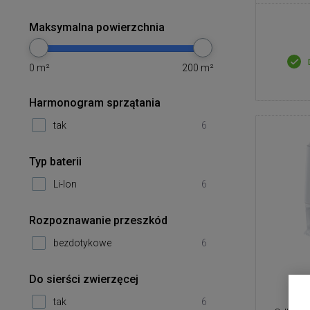
Maksymalna powierzchnia
0
m²
200
m²
Harmonogram sprzątania
tak
6
Typ baterii
Li-Ion
6
Rozpoznawanie przeszkód
bezdotykowe
6
Do sierści zwierzęcej
Nar
tak
6