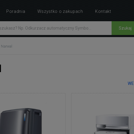
Poradnia
Wszystko o zakupach
Kontakt
Szukaj
Narwal
l
WE