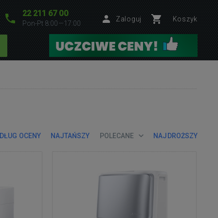
22 211 67 00
Zaloguj
Koszyk
Pon-Pt 8:00—17:00
DŁUG OCENY
NAJTAŃSZY
POLECANE
NAJDROŻSZY