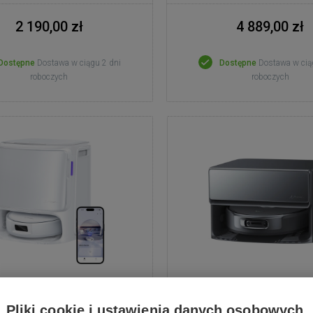
2 190,00 zł
4 889,00 zł
Dostępne
Dostawa w ciągu 2 dni
Dostępne
Dostawa w cią
roboczych
roboczych
wal Freo Z10 Pro biały
Stacja Narwal Flow 2 
Pliki cookie i ustawienia danych osobowych