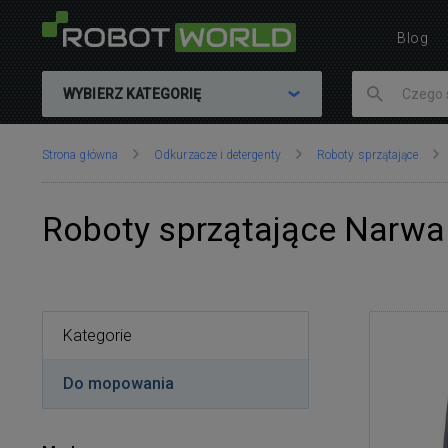
Blog
WYBIERZ KATEGORIĘ
Znajdujesz
Strona główna
Odkurzacze i detergenty
Roboty sprzątające
się
tutaj:
Roboty sprzątające Narwa
Kategorie
Do mopowania