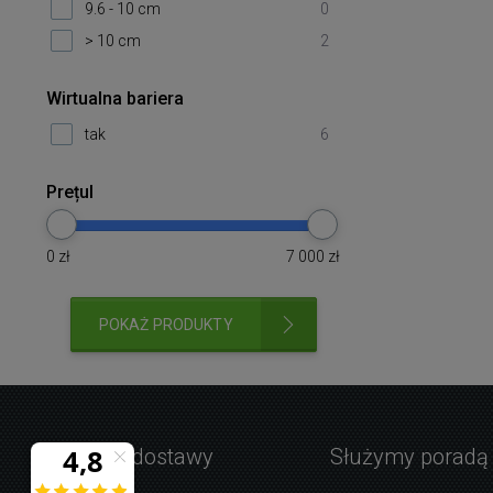
9.6 - 10 cm
0
> 10 cm
2
Wirtualna bariera
tak
6
Prețul
0
zł
7 000
zł
POKAŻ PRODUKTY
Warunki dostawy
Służymy poradą