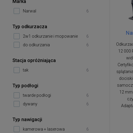
Marka
Narwal
6
Typ odkurzacza
Nar
2w1 odkurzanie i mopowanie
6
Odkurzac
do odkurzania
6
12 000 
wid
Stacja opróżniająca
Certyfi
tak
6
splątani
dociski
Typ podłogi
samoczy
12 mm 
twarde podłogi
6
czy
dywany
6
Adapt
Typ nawigacji
kamerowa + laserowa
6