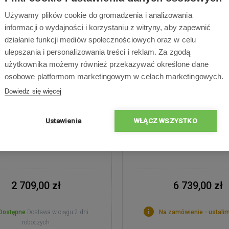
cz robotyczny z mopem – Siła
Odkurzacz robot z mopem 
nia 18 500 Pa – dogłębne
000 Pa - Mop taśmow
Używamy plików cookie do gromadzenia i analizowania
enie dywanów – 0% nawijania
podgrzewaniem do 60 °C
informacji o wydajności i korzystaniu z witryny, aby zapewnić
włosów – Trójkątne mopy z
nawijania się włosów – nawi
działanie funkcji mediów społecznościowych oraz w celu
iskiem 12 N - Mop Extend &
kompaktowa stacja z auto
ulepszania i personalizowania treści i reklam. Za zgodą
ng do narożników i krawędzi –
podłączeniem do wody i o
użytkownika możemy również przekazywać określone dane
a AI z funkcją prania mopów
praniem mopa w temperatur
osobowe platformom marketingowym w celach marketingowych.
 wodą – rozpoznawanie ponad
oraz sterylizacją kur
Dowiedz się więcej
eszkód – bateria 5200 mAh, do
promieniowaniem U
190 minut pracy.
Ustawienia
WŁĄCZ WSZYSTKO
2 709,00 zł
6 739,00 zł
Dostępne
Dostawa w ciągu 2 dni
Na zamówienie - ustalim
roboczych