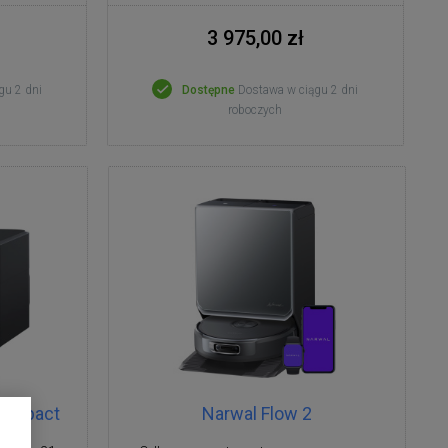
3 975,00 zł
gu 2 dni
Dostępne
Dostawa w ciągu 2 dni
roboczych
Compact
Narwal Flow 2