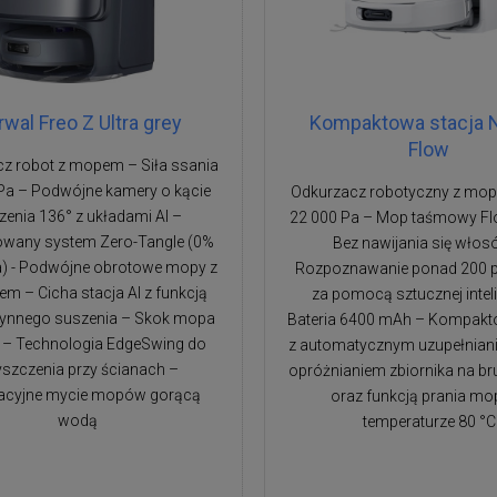
wal Freo Z Ultra grey
Kompaktowa stacja 
Flow
z robot z mopem – Siła ssania
Pa – Podwójne kamery o kącie
Odkurzacz robotyczny z mo
zenia 136° z układami AI –
22 000 Pa – Mop taśmowy F
kowany system Zero-Tangle (0%
Bez nawijania się włos
a) - Podwójne obrotowe mopy z
Rozpoznawanie ponad 200 
em – Cicha stacja AI z funkcją
za pomocą sztucznej inteli
nnego suszenia – Skok mopa
Bateria 6400 mAh – Kompakt
– Technologia EdgeSwing do
z automatycznym uzupełnian
szczenia przy ścianach –
opróżnianiem zbiornika na b
acyjne mycie mopów gorącą
oraz funkcją prania mo
wodą
temperaturze 80 °C