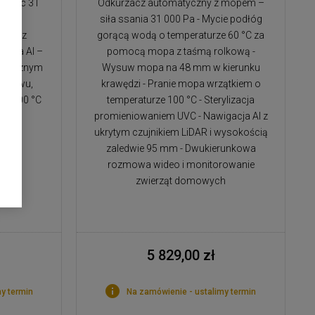
– moc 31
Odkurzacz automatyczny z mopem –
y z
siła ssania 31 000 Pa - Mycie podłóg
 – bez
gorącą wodą o temperaturze 60 °C za
gacja AI –
pomocą mopa z taśmą rolkową -
matycznym
Wysuw mopa na 48 mm w kierunku
dpływu,
krawędzi - Pranie mopa wrzątkiem o
ze 100 °C
temperaturze 100 °C - Sterylizacja
zu
promieniowaniem UVC - Nawigacja AI z
VC
ukrytym czujnikiem LiDAR i wysokością
zaledwie 95 mm - Dwukierunkowa
rozmowa wideo i monitorowanie
zwierząt domowych
5 829,00 zł
y termin
Na zamówienie - ustalimy termin