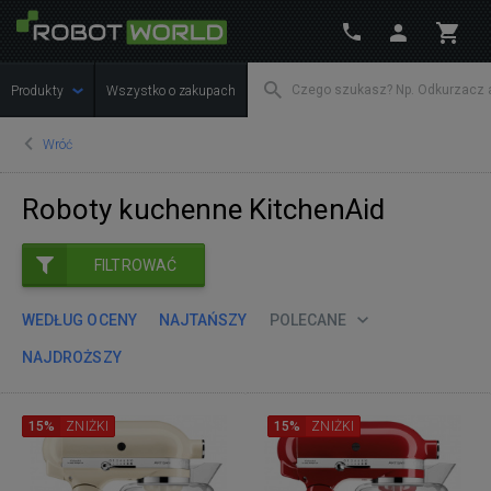
Produkty
Wszystko o zakupach
Wróć
Roboty kuchenne KitchenAid
FILTROWAĆ
WEDŁUG OCENY
NAJTAŃSZY
POLECANE
NAJDROŻSZY
15%
ZNIŻKI
15%
ZNIŻKI