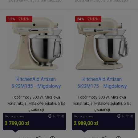
Dostawa w ciągu 2 dni roboczych
Dostawa w ciągu 2 dni roboczych
12%
ZNIŻKI
24%
ZNIŻKI
KitchenAid Artisan
KitchenAid Artisan
5KSM185 - Migdałowy
5KSM175 - Migdałowy
Pobór mocy 300 W, Metalowa
Pobór mocy 300 W, Metalowa
konstrukcja, Metalowe zębatki, 5 lat
konstrukcja, Metalowe zębatki, 5 lat
gwarancji
gwarancji
Promocyjna cena
8 : 17 : 49
Promocyjna cena
8 : 17 : 49
3 799,00 zł
2 989,00 zł