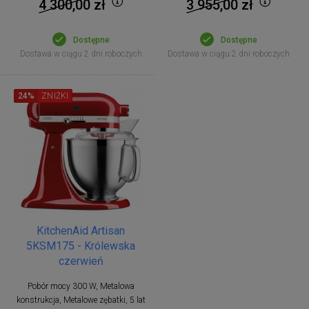
4 300,00
zł
3 955,00
zł
Dostępne
Dostępne
Dostawa w ciągu 2 dni roboczych
Dostawa w ciągu 2 dni roboczych
24%
ZNIŻKI
KitchenAid Artisan
5KSM175 - Królewska
czerwień
Pobór mocy 300 W, Metalowa
konstrukcja, Metalowe zębatki, 5 lat