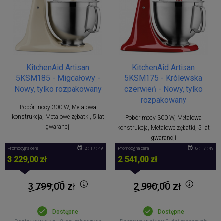
KitchenAid Artisan
KitchenAid Artisan
5KSM185 - Migdałowy -
5KSM175 - Królewska
Nowy, tylko rozpakowany
czerwień - Nowy, tylko
rozpakowany
Pobór mocy 300 W, Metalowa
konstrukcja, Metalowe zębatki, 5 lat
Pobór mocy 300 W, Metalowa
gwarancji
konstrukcja, Metalowe zębatki, 5 lat
gwarancji
Promocyjna cena
8 : 17 : 49
Promocyjna cena
8 : 17 : 49
3 229,00 zł
2 541,00 zł
3 799,00
zł
2 990,00
zł
Dostępne
Dostępne