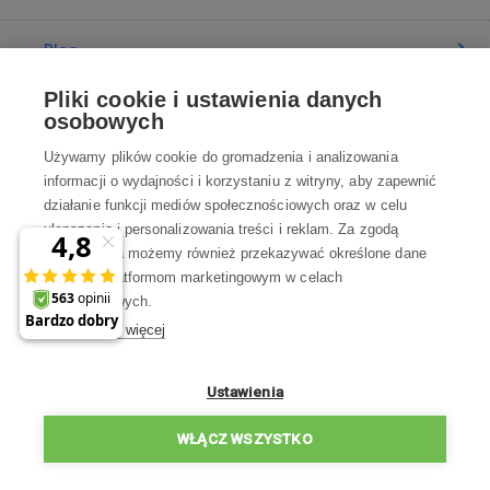
Blog
Pliki cookie i ustawienia danych
Poradnia
osobowych
Używamy plików cookie do gromadzenia i analizowania
Wszystko o zakupach
informacji o wydajności i korzystaniu z witryny, aby zapewnić
działanie funkcji mediów społecznościowych oraz w celu
ulepszania i personalizowania treści i reklam. Za zgodą
Kontakt
użytkownika możemy również przekazywać określone dane
osobowe platformom marketingowym w celach
Skontaktuj się z Nami
marketingowych.
Dowiedz się więcej
info@robotworld.pl
22 211 67 00
Pon-Pt 8:00—17:00
Ustawienia
WSZYSTKIE KONTAKTY
WŁĄCZ WSZYSTKO