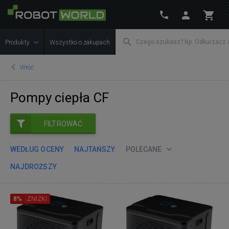
Produkty
Wszystko o zakupach
Wróć
Pompy ciepła CF
FILTROWAĆ
WEDŁUG OCENY
NAJTAŃSZY
POLECANE
NAJDROŻSZY
8%
ZNIŻKI