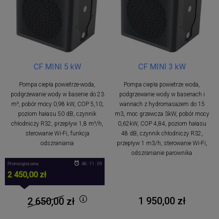
CF MINI 5 kW
CF MINI 3 kW
Pompa ciepła powietrze-woda,
Pompa ciepła powietrze woda,
podgrzewanie wody w basenie do 23
podgrzewanie wody w basenach i
m³, pobór mocy 0,98 kW, COP 5,10,
wannach z hydromasażem do 15
poziom hałasu 50 dB, czynnik
m3, moc grzewcza 3kW, pobór mocy
chłodniczy R32, przepływ 1,8 m³/h,
0,62kW, COP 4,84, poziom hałasu
sterowanie Wi-Fi, funkcja
48 dB, czynnik chłodniczy R32,
odszraniania
przepływ 1 m3/h, sterowanie Wi-Fi,
odszranianie parownika
Promocyjna cena
48 : 11 : 09
2 450,00 zł
1 950,00 zł
2 650,00
zł