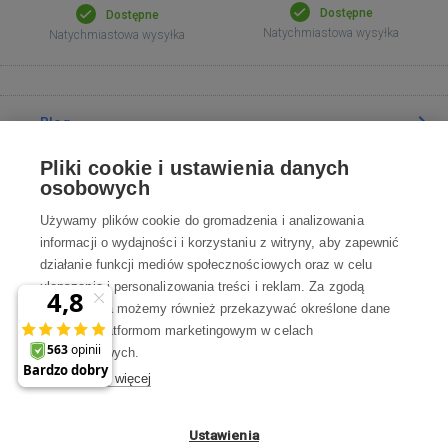
Dostępne
Dostępne
Natychmiastowa wysyłka
Natychmiastowa wysyłka
Blog
Pliki cookie i ustawienia danych
Poradnia
osobowych
Używamy plików cookie do gromadzenia i analizowania
Wszystko o zakupach
informacji o wydajności i korzystaniu z witryny, aby zapewnić
działanie funkcji mediów społecznościowych oraz w celu
ulepszania i personalizowania treści i reklam. Za zgodą
Kontakt
użytkownika możemy również przekazywać określone dane
osobowe platformom marketingowym w celach
Skontaktuj się z Nami
marketingowych.
Dowiedz się więcej
info@robotworld.pl
22 211 67 00
Pon-Pt 8:00—17:00
Ustawienia