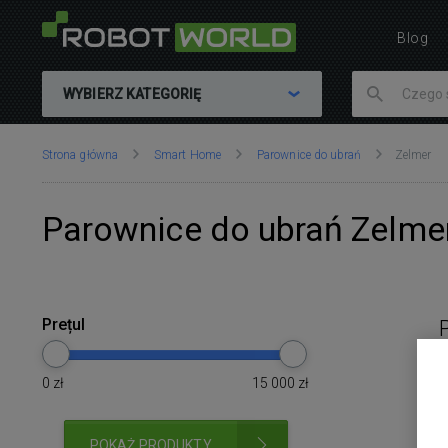
Blog
WYBIERZ KATEGORIĘ
Znajdujesz
Strona główna
Smart Home
Parownice do ubrań
Zelmer
się
tutaj:
Parownice do ubrań Zelme
Prețul
0
zł
15 000
zł
POKAŻ PRODUKTY