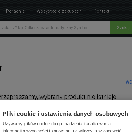
Poradnia
Wszystko o zakupach
Kontakt
Szukaj
r
WE
Przepraszamy, wybrany produkt nie istnieje.
Pliki cookie i ustawienia danych osobowych
Używamy plików cookie do gromadzenia i analizowania
informacji o wydajności i korzystaniu z witryny, aby zapewnić