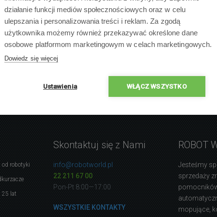
działanie funkcji mediów społecznościowych oraz w celu
ulepszania i personalizowania treści i reklam. Za zgodą
użytkownika możemy również przekazywać określone dane
osobowe platformom marketingowym w celach marketingowych.
Dowiedz się więcej
Ustawienia
WŁĄCZ WSZYSTKO
Skontaktuj się z Nami
ROBOT 
info@robotworld.pl
Jesteśmy sp
 od robotyki
22 211 67 00
sprzedaży 
dkurzacze
Pon-Pt 8:00—17:00
pomocników
 25 lat
automatyczne
WSZYSTKIE KONTAKTY
mopujące, k