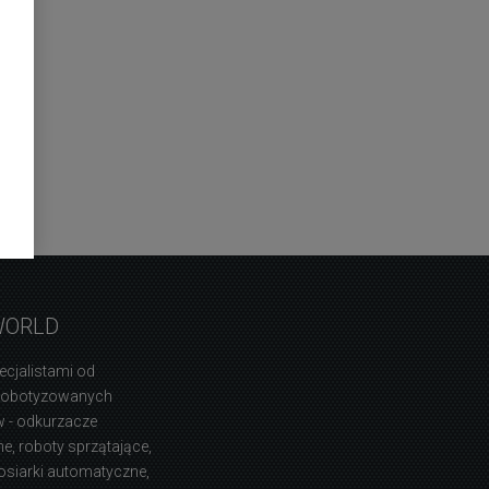
WORLD
ecjalistami od
zrobotyzowanych
 - odkurzacze
, roboty sprzątające,
osiarki automatyczne,