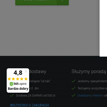
Warunki dostawy
Służymy poradą
Produkty dostępne "od ręki"
Jesteśmy specjalistami
Dostawa do 2. dni
Testujemy wszystkie o
Dostawa ZA DARMO od 500 zł
Doradzamy klientom
od
WSZYSTKO O ZAKUPACH