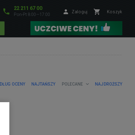
22 211 67 00
Zaloguj
Koszyk
Pon-Pt 8:00—17:00
DŁUG OCENY
NAJTAŃSZY
POLECANE
NAJDROŻSZY