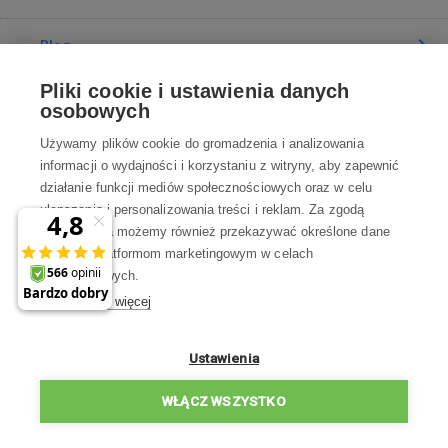
Blog
Pliki cookie i ustawienia danych
Poradnia
osobowych
Używamy plików cookie do gromadzenia i analizowania
Wszystko o zakupach
informacji o wydajności i korzystaniu z witryny, aby zapewnić
działanie funkcji mediów społecznościowych oraz w celu
ulepszania i personalizowania treści i reklam. Za zgodą
Kontakt
użytkownika możemy również przekazywać określone dane
osobowe platformom marketingowym w celach
Skontaktuj się z Nami
marketingowych.
Dowiedz się więcej
info@robotworld.pl
22 211 67 00
Pon-Pt 8:00—17:00
Ustawienia
WSZYSTKIE KONTAKTY
WŁĄCZ WSZYSTKO