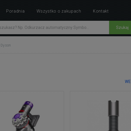
Poradnia
Wszystko o zakupach
Kontakt
Szukaj
Dyson
WE