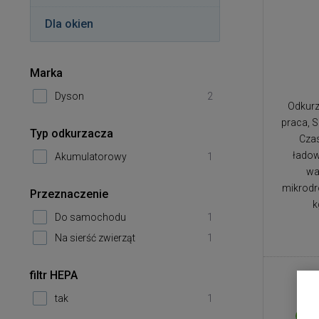
Dla okien
Marka
Dyson
2
Odkurz
praca, S
Typ odkurzacza
Czas
ładow
Akumulatorowy
1
wa
mikrodro
Przeznaczenie
k
Do samochodu
1
Na sierść zwierząt
1
filtr HEPA
tak
1