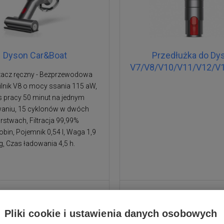
Dyson Car&Boat
Przedłużka do Dy
V7/V8/V10/V11/V12/V1
acz ręczny - Bezprzewodowa
ilnik V8 o mocy ssania 115 aW,
 pracy 50 minut na jednym
aniu, 15 cyklonów w dwóch
rstwach, Filtracja 99,99%
bin, Pojemnik 0,54 l, Waga 1,9
g, Czas ładowania 4,5 h.
1 239,00 zł
155,00 zł
Pliki cookie i ustawienia danych osobowych
Dostępne
Dostawa w ciągu 2 dni
Na zamówienie - ustalim