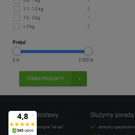
0.6 - 1 kg
0
1.1 - 1.5 kg
0
1.6 - 2 kg
1
> 2 kg
0
Prețul
0
zł
2 000
zł
POKAŻ PRODUKTY
Warunki dostawy
Służymy poradą
Produkty dostępne "od ręki"
Jesteśmy specjalistami