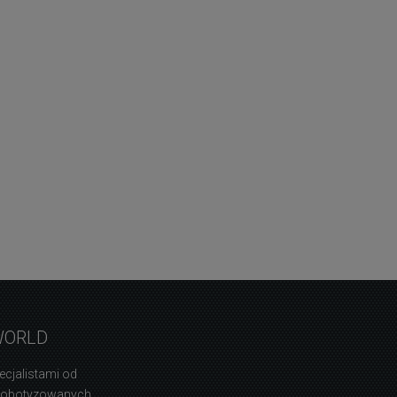
WORLD
ecjalistami od
zrobotyzowanych