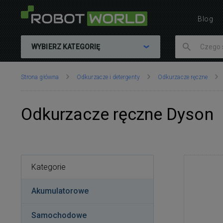
Blog
WYBIERZ KATEGORIĘ
Znajdujesz
Strona główna
Odkurzacze i detergenty
Odkurzacze ręczne
się
tutaj:
Odkurzacze ręczne Dyson
Kategorie
Akumulatorowe
Samochodowe