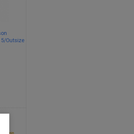
son
5/Outsize
y termin