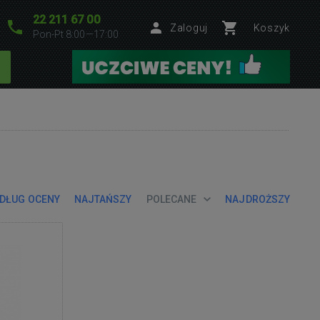
22 211 67 00
Zaloguj
Koszyk
Pon-Pt 8:00—17:00
DŁUG OCENY
NAJTAŃSZY
POLECANE
NAJDROŻSZY