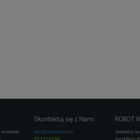
Skontaktuj się z Nami
ROBOT 
info@robotworld.pl
Jesteśmy sp
 od robotyki
22 211 67 00
sprzedaży 