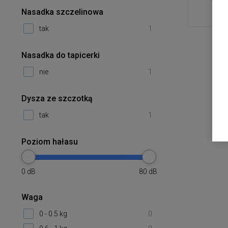
Nasadka szczelinowa
tak
1
Nasadka do tapicerki
nie
1
Dysza ze szczotką
tak
1
Poziom hałasu
0
dB
80
dB
Waga
0 - 0.5 kg
0