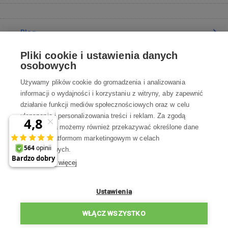
Blog
Pliki cookie i ustawienia danych
Poradnia
osobowych
Używamy plików cookie do gromadzenia i analizowania
Wszystko o zakupach
informacji o wydajności i korzystaniu z witryny, aby zapewnić
działanie funkcji mediów społecznościowych oraz w celu
ulepszania i personalizowania treści i reklam. Za zgodą
Kontakt
użytkownika możemy również przekazywać określone dane
osobowe platformom marketingowym w celach
Skontaktuj się z Nami
marketingowych.
Dowiedz się więcej
info@robotworld.pl
22 211 67 00
Pon-Pt 8:00—17:00
Ustawienia
WSZYSTKIE KONTAKTY
WŁĄCZ WSZYSTKO