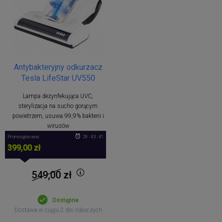
Antybakteryjny odkurzacz
Tesla LifeStar UV550
Lampa dezynfekująca UVC,
sterylizacja na sucho gorącym
powietrzem, usuwa 99,9% bakterii i
wirusów
Promocyjna cena
29 : 43 : 41
399,00 zł
549,00
zł
Dostępne
Dostawa w ciągu 2 dni roboczych